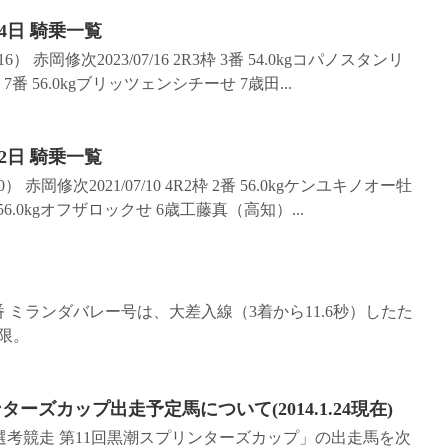
4日 騎乗一覧
） 赤岡修次2023/07/16 2R3枠 3番 54.0kgコパノスタンリ
枠 7番 56.0kgブリッツェンシチーせ 7歳田...
2日 騎乗一覧
 赤岡修次2021/07/10 4R2枠 2番 56.0kgケンユキノオー牡
番 56.0kgオフザロックせ 6歳工藤真（高知）...
番 ミランダバレー号は、大差入線（3着から11.6秒）したた
制限。
ーズカップ出走予定馬について(2014.1.24現在)
賞選考競走 第11回黒潮スプリンターズカップ」の出走馬を次