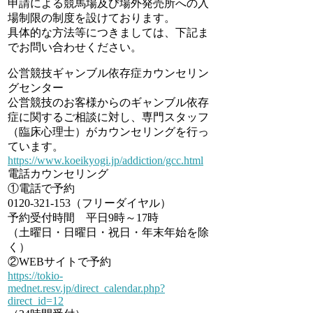
申請による競馬場及び場外発売所への入
場制限の制度を設けております。
具体的な方法等につきましては、下記ま
でお問い合わせください。
公営競技ギャンブル依存症カウンセリン
グセンター
公営競技のお客様からのギャンブル依存
症に関するご相談に対し、専門スタッフ
（臨床心理士）がカウンセリングを行っ
ています。
https://www.koeikyogi.jp/addiction/gcc.html
電話カウンセリング
①電話で予約
0120-321-153（フリーダイヤル）
予約受付時間 平日9時～17時
（土曜日・日曜日・祝日・年末年始を除
く）
②WEBサイトで予約
https://tokio-
mednet.resv.jp/direct_calendar.php?
direct_id=12