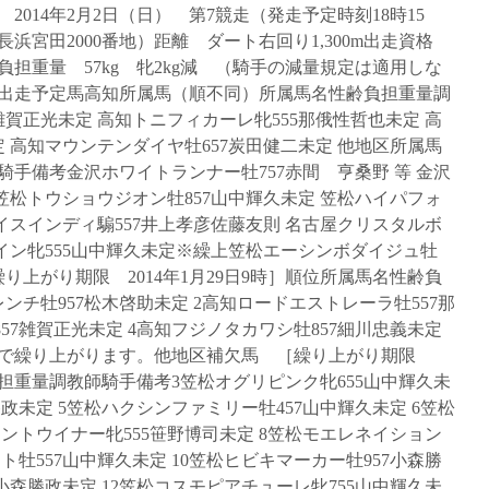
014年2月2日（日） 第7競走（発走予定時刻18時15
浜宮田2000番地）距離 ダート右回り1,300m出走資格
負担重量 57kg 牝2kg減 （騎手の減量規定は適用しな
30分出走予定馬高知所属馬（順不同）所属馬名性齢負担重量調
賀正光未定 高知トニフィカーレ牝555那俄性哲也未定 高
 高知マウンテンダイヤ牡657炭田健二未定 他地区所属馬
手備考金沢ホワイトランナー牡757赤間 亨桑野 等 金沢
笠松トウショウジオン牡857山中輝久未定 笠松ハイパフォ
イスインディ騸557井上孝彦佐藤友則 名古屋クリスタルボ
プイン牝555山中輝久未定※繰上笠松エーシンボダイジュ牡
り上がり期限 2014年1月29日9時］順位所属馬名性齢負
チ牡957松木啓助未定 2高知ロードエストレーラ牡557那
57雑賀正光未定 4高知フジノタカワシ牡857細川忠義未定
順で繰り上がります。他地区補欠馬 ［繰り上がり期限
齢負担重量調教師騎手備考3笠松オグリピンク牝655山中輝久未
勝政未定 5笠松ハクシンファミリー牡457山中輝久未定 6笠松
セントウイナー牝555笹野博司未定 8笠松モエレネイション
ト牡557山中輝久未定 10笠松ヒビキマーカー牡957小森勝
7小森勝政未定 12笠松コスモピアチューレ牝755山中輝久未