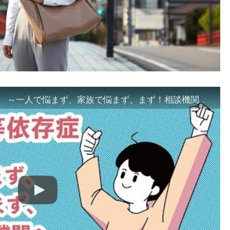
「ギャンブル等依存症対策啓発動画 ～一人で悩まず、家族で悩まず、まず！相談機関へ～」