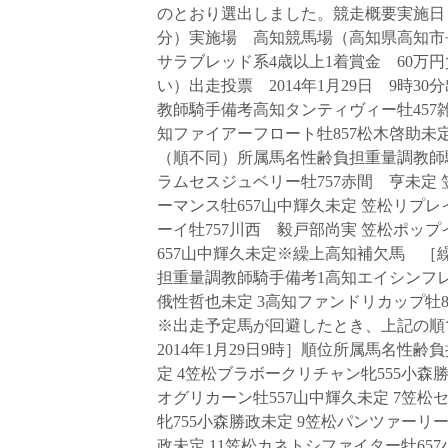
のとおり選出しました。競走概要実施日 2
分）実施場 高知競馬場（高知県高知市長
サラブレッド系4歳以上1着賞金 60万円
い）出走投票 2014年1月29日 9時
教師騎手備考高知タンティヴィー牡457雑
知ファイアーフロート牡857松木啓助未定
（順不同）所属馬名性齢負担重量調教師騎
ラムセスジュベリー牡757赤間 亨未定 
ーマンス牡657山中輝久未定 笠松リプレ
ーイ牡757川西 毅戸部尚実 笠松ポッ
657山中輝久未定※繰上高知補欠馬 ［繰
担重量調教師騎手備考1高知エイシンフレン
俄性哲也未定 3高知ファンドリカップ牡8
※出走予定馬が回避したとき、上記の
2014年1月29日9時］順位所属馬名性
定 4笠松ブラボークリチャン牝555小森
オグリカーン牡557山中輝久未定 7笠松
牝755小森勝政未定 9笠松パンツァーリー
政未定 11笠松カネトシファイター牡65