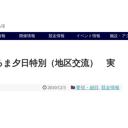
馬場
情報
開催情報
競走情報
イベント情報
施設・ア
るま夕日特別（地区交流） 実
2010/12/3
要領・細目
,
競走情報