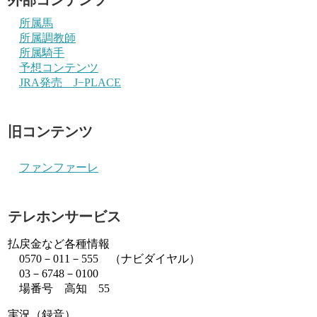
所属馬
所属調教師
所属騎手
予想コンテンツ
JRA発売 J−PLACE
旧コンテンツ
ファンファーレ
テレホンサービス
払戻金など各種情報
0570－011－555 （ナビダイヤル）
03－6748－0100
場番号 高知 55
実況（録音）