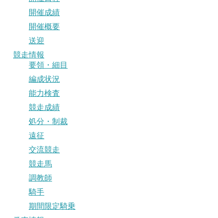
開催成績
開催概要
送迎
競走情報
要領・細目
編成状況
能力検査
競走成績
処分・制裁
遠征
交流競走
競走馬
調教師
騎手
期間限定騎乗