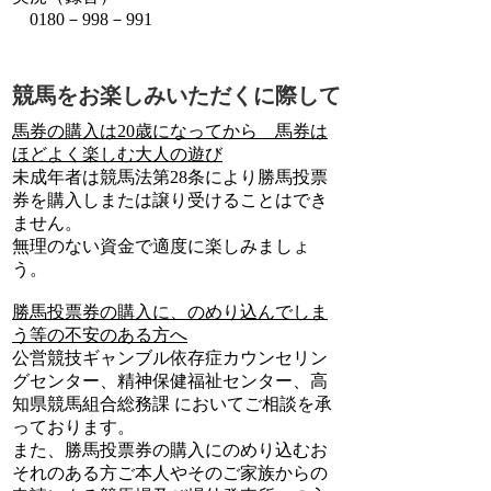
0180－998－991
競馬をお楽しみいただくに際して
馬券の購入は20歳になってから 馬券は
ほどよく楽しむ大人の遊び
未成年者は競馬法第28条により勝馬投票
券を購入しまたは譲り受けることはでき
ません。
無理のない資金で適度に楽しみましょ
う。
勝馬投票券の購入に、のめり込んでしま
う等の不安のある方へ
公営競技ギャンブル依存症カウンセリン
グセンター、精神保健福祉センター、高
知県競馬組合総務課 においてご相談を承
っております。
また、勝馬投票券の購入にのめり込むお
それのある方ご本人やそのご家族からの