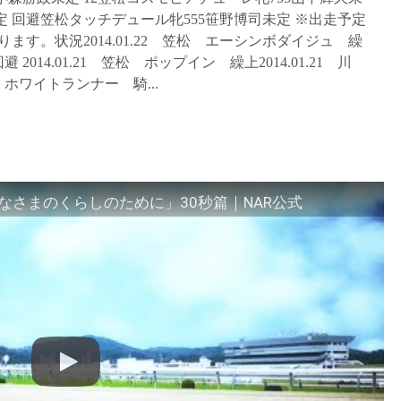
定 回避笠松タッチデュール牝555笹野博司未定 ※出走予定
す。状況2014.01.22 笠松 エーシンボダイジュ 繰
 2014.01.21 笠松 ポップイン 繰上2014.01.21 川
 ホワイトランナー 騎...
さまのくらしのために」30秒篇｜NAR公式