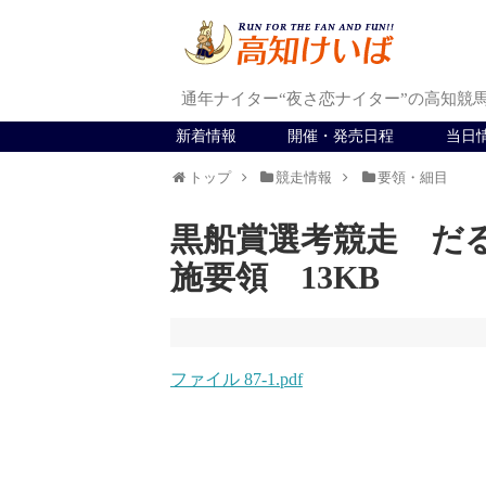
通年ナイター“夜さ恋ナイター”の高知競
新着情報
開催・発売日程
当日
トップ
競走情報
要領・細目
黒船賞選考競走 だ
施要領 13KB
ファイル 87-1.pdf