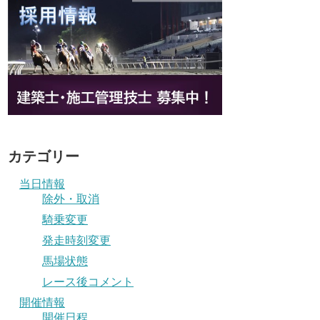
カテゴリー
当日情報
除外・取消
騎乗変更
発走時刻変更
馬場状態
レース後コメント
開催情報
開催日程