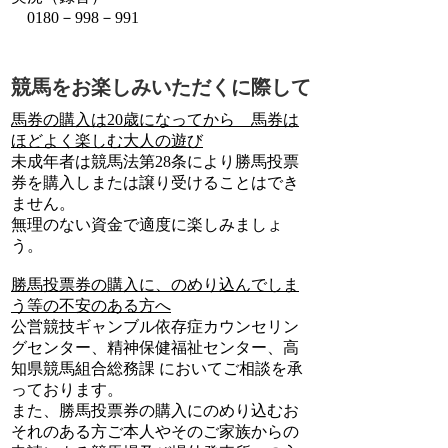
0180－998－991
競馬をお楽しみいただくに際して
馬券の購入は20歳になってから 馬券は
ほどよく楽しむ大人の遊び
未成年者は競馬法第28条により勝馬投票
券を購入しまたは譲り受けることはでき
ません。
無理のない資金で適度に楽しみましょ
う。
勝馬投票券の購入に、のめり込んでしま
う等の不安のある方へ
公営競技ギャンブル依存症カウンセリン
グセンター、精神保健福祉センター、高
知県競馬組合総務課 においてご相談を承
っております。
また、勝馬投票券の購入にのめり込むお
それのある方ご本人やそのご家族からの