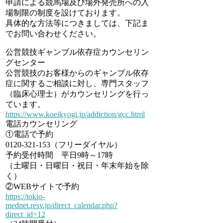
申請による競馬場及び場外発売所への入
場制限の制度を設けております。
具体的な方法等につきましては、下記ま
でお問い合わせください。
公営競技ギャンブル依存症カウンセリン
グセンター
公営競技のお客様からのギャンブル依存
症に関するご相談に対し、専門スタッフ
（臨床心理士）がカウンセリングを行っ
ています。
https://www.koeikyogi.jp/addiction/gcc.html
電話カウンセリング
①電話で予約
0120-321-153（フリーダイヤル）
予約受付時間 平日9時～17時
（土曜日・日曜日・祝日・年末年始を除
く）
②WEBサイトで予約
https://tokio-
mednet.resv.jp/direct_calendar.php?
direct_id=12