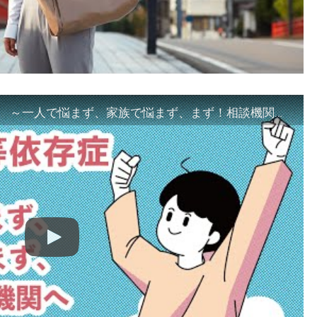
「ギャンブル等依存症対策啓発動画 ～一人で悩まず、家族で悩まず、まず！相談機関へ～」