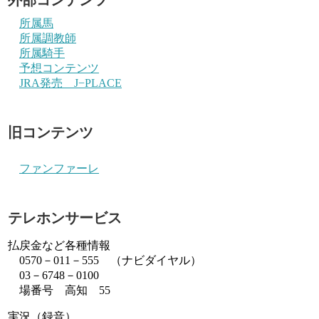
所属馬
所属調教師
所属騎手
予想コンテンツ
JRA発売 J−PLACE
旧コンテンツ
ファンファーレ
テレホンサービス
払戻金など各種情報
0570－011－555 （ナビダイヤル）
03－6748－0100
場番号 高知 55
実況（録音）