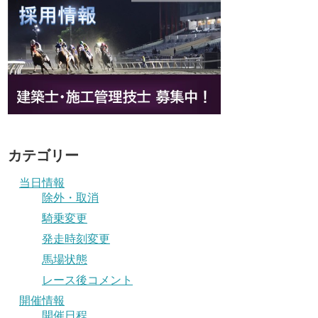
カテゴリー
当日情報
除外・取消
騎乗変更
発走時刻変更
馬場状態
レース後コメント
開催情報
開催日程