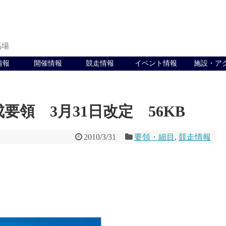
馬場
情報
開催情報
競走情報
イベント情報
施設・ア
要領 3月31日改定 56KB
2010/3/31
要領・細目
,
競走情報