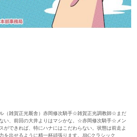
ェネラル（雑賀正光厩舎）赤岡修次騎手☆雑賀正光調教師☆まだ
ない、前回の大井よりはマシかな。☆赤岡修次騎手☆メン
スができれば、特にハナにはこだわらない。状態は前走よ
力を出せるように精一杯頑張ります。JBCクラシック