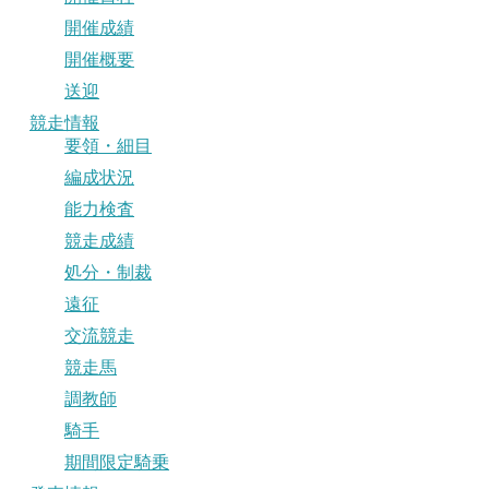
開催成績
開催概要
送迎
競走情報
要領・細目
編成状況
能力検査
競走成績
処分・制裁
遠征
交流競走
競走馬
調教師
騎手
期間限定騎乗