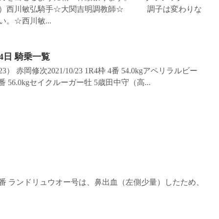
明厩舎）西川敏弘騎手☆大関吉明調教師☆ 調子は変わりな
。☆西川敏...
4日 騎乗一覧
） 赤岡修次2021/10/23 1R4枠 4番 54.0kgアペリラルビー
 6番 56.0kgセイクルーガー牡 5歳田中守（高...
 9番 ランドリュウオー号は、鼻出血（左側少量）したため、