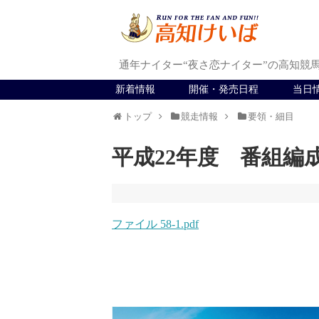
通年ナイター“夜さ恋ナイター”の高知競
新着情報
開催・発売日程
当日
トップ
競走情報
要領・細目
平成22年度 番組編成
ファイル 58-1.pdf