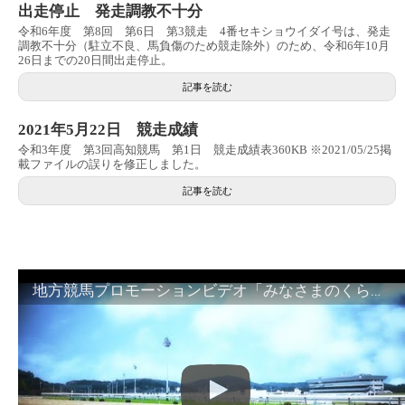
出走停止 発走調教不十分
令和6年度 第8回 第6日 第3競走 4番セキショウイダイ号は、発走
調教不十分（駐立不良、馬負傷のため競走除外）のため、令和6年10月
26日までの20日間出走停止。
記事を読む
2021年5月22日 競走成績
令和3年度 第3回高知競馬 第1日 競走成績表360KB ※2021/05/25掲
載ファイルの誤りを修正しました。
記事を読む
地方競馬プロモーションビデオ「みなさまのくらしのために」30秒篇｜NAR公式