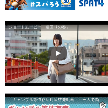
ショートムービー「遠回りの春」
「ギャンブル等依存症対策啓発動画 ～一人で悩まず、家族で悩まず、まず！相談機関へ～」