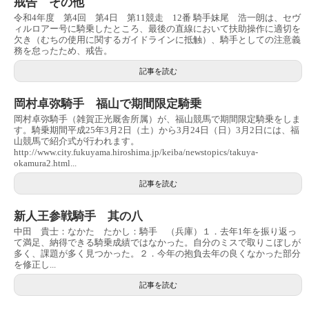
戒告 その他
令和4年度 第4回 第4日 第11競走 12番 騎手妹尾 浩一朗は、セヴ
ィルロアー号に騎乗したところ、最後の直線において扶助操作に適切を
欠き（むちの使用に関するガイドラインに抵触）、騎手としての注意義
務を怠ったため、戒告。
記事を読む
岡村卓弥騎手 福山で期間限定騎乗
岡村卓弥騎手（雑賀正光厩舎所属）が、福山競馬で期間限定騎乗をしま
す。騎乗期間平成25年3月2日（土）から3月24日（日）3月2日には、福
山競馬で紹介式が行われます。
http://www.city.fukuyama.hiroshima.jp/keiba/newstopics/takuya-
okamura2.html...
記事を読む
新人王参戦騎手 其の八
中田 貴士：なかた たかし：騎手 （兵庫）１．去年1年を振り返っ
て満足、納得できる騎乗成績ではなかった。自分のミスで取りこぼしが
多く、課題が多く見つかった。２．今年の抱負去年の良くなかった部分
を修正し...
記事を読む