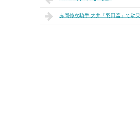
赤岡修次騎手 大井「羽田盃」で騎