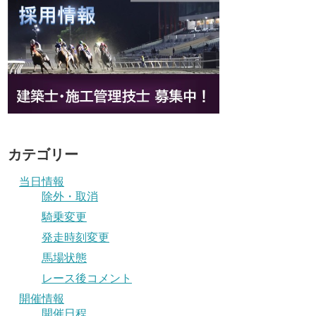
カテゴリー
当日情報
除外・取消
騎乗変更
発走時刻変更
馬場状態
レース後コメント
開催情報
開催日程