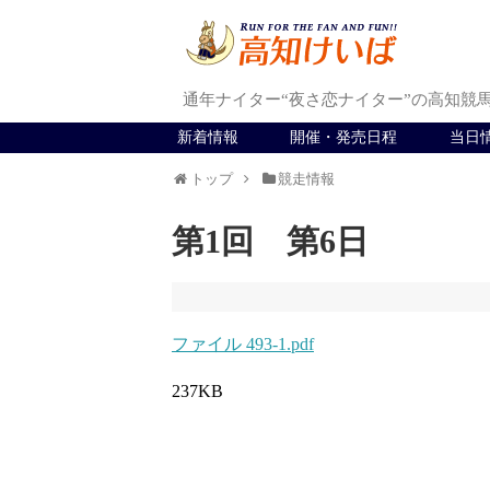
通年ナイター“夜さ恋ナイター”の高知競
新着情報
開催・発売日程
当日
トップ
競走情報
第1回 第6日
ファイル 493-1.pdf
237KB