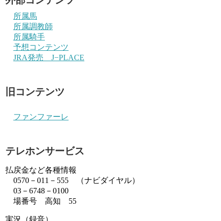
所属馬
所属調教師
所属騎手
予想コンテンツ
JRA発売 J−PLACE
旧コンテンツ
ファンファーレ
テレホンサービス
払戻金など各種情報
0570－011－555 （ナビダイヤル）
03－6748－0100
場番号 高知 55
実況（録音）