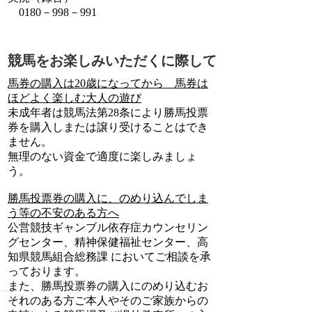
0180－998－991
競馬をお楽しみいただくに際して
馬券の購入は20歳になってから 馬券は
ほどよく楽しむ大人の遊び
未成年者は競馬法第28条により勝馬投票
券を購入しまたは譲り受けることはでき
ません。
無理のない資金で適度に楽しみましょ
う。
勝馬投票券の購入に、のめり込んでしま
う等の不安のある方へ
公営競技ギャンブル依存症カウンセリン
グセンター、精神保健福祉センター、高
知県競馬組合総務課 においてご相談を承
っております。
また、勝馬投票券の購入にのめり込むお
それのある方ご本人やそのご家族からの