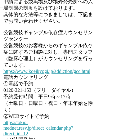
申請による競馬場及び場外発売所への入
場制限の制度を設けております。
具体的な方法等につきましては、下記ま
でお問い合わせください。
公営競技ギャンブル依存症カウンセリン
グセンター
公営競技のお客様からのギャンブル依存
症に関するご相談に対し、専門スタッフ
（臨床心理士）がカウンセリングを行っ
ています。
https://www.koeikyogi.jp/addiction/gcc.html
電話カウンセリング
①電話で予約
0120-321-153（フリーダイヤル）
予約受付時間 平日9時～17時
（土曜日・日曜日・祝日・年末年始を除
く）
②WEBサイトで予約
https://tokio-
mednet.resv.jp/direct_calendar.php?
direct_id=12