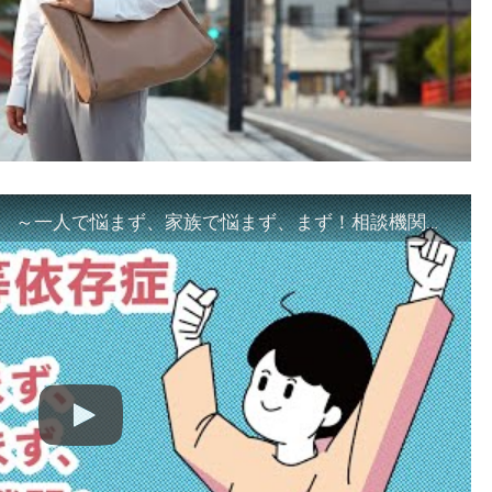
「ギャンブル等依存症対策啓発動画 ～一人で悩まず、家族で悩まず、まず！相談機関へ～」