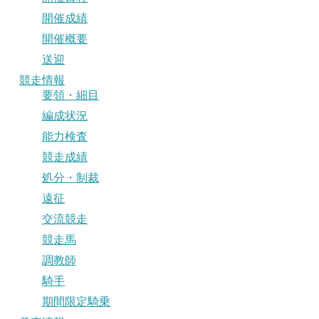
開催成績
開催概要
送迎
競走情報
要領・細目
編成状況
能力検査
競走成績
処分・制裁
遠征
交流競走
競走馬
調教師
騎手
期間限定騎乗