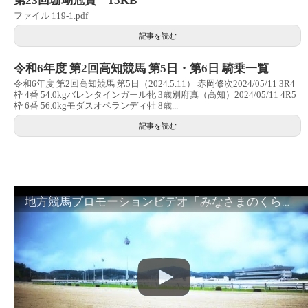
第23回珊瑚冠賞 15KB
ファイル 119-1.pdf
記事を読む
令和6年度 第2回高知競馬 第5日・第6日 騎乗一覧
令和6年度 第2回高知競馬 第5日（2024.5.11） 赤岡修次2024/05/11 3R4
枠 4番 54.0kgバレンタインガール牝 3歳別府真（高知）2024/05/11 4R5
枠 6番 56.0kgモダスオペランディ牡 8歳...
記事を読む
地方競馬プロモーションビデオ「みなさまのくらしのために」30秒篇｜NAR公式