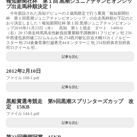
報知新聞社杯 第１回 黒潮ジュニアチャンピオンシッ
プ出走馬枠順決定！
今年新設された高知デビューの２歳馬限定で行う重賞「報知新聞社
杯 第１回黒潮ジュニアチャンピオンシップ」の出走馬枠順が下記のと
おり決定しました！報知新聞社杯 第１回 黒潮ジュニアチャンピオンシ
ップ2016年11月23日（水） 高知 第１１競走 ダート 1400ｍ
（右）20:15発走枠馬馬名性齢負担重量騎手調教師11フリビオン 牡 256
中西達也炭田健二22ムルムル 牝 254西川敏弘目迫大輔33カミノルビー
スター 牝 254倉兼育康打越勇児44キンタマーニ 牝 254別府真衣別府真
司55グイール 牡...
記事を読む
2012年2月10日
ファイル 108-1.pdf
記事を読む
黒船賞選考競走 第9回黒潮スプリンターズカップ 改
定 15KB
ファイル 144-1.pdf
記事を読む