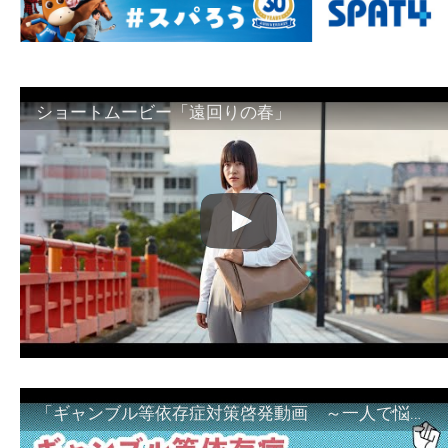
ショートムービー「遠回りの春」
「ギャンブル等依存症対策啓発動画 ～一人で悩まず、家族で悩まず、まず！相談機関へ～」