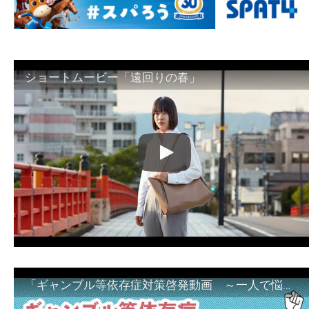
ショートムービー「遠回りの春」
「ギャンブル等依存症対策啓発動画 ～一人で悩まず、家族で悩まず、まず！相談機関へ～」