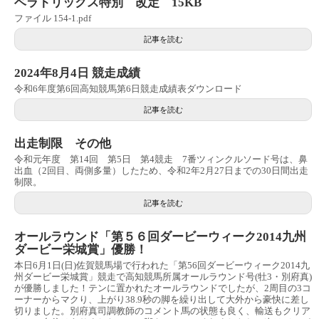
ベラトリックス特別 改定 15KB
ファイル 154-1.pdf
記事を読む
2024年8月4日 競走成績
令和6年度第6回高知競馬第6日競走成績表ダウンロード
記事を読む
出走制限 その他
令和元年度 第14回 第5日 第4競走 7番ツィンクルソード号は、鼻
出血（2回目、両側多量）したため、令和2年2月27日までの30日間出走
制限。
記事を読む
オールラウンド「第５６回ダービーウィーク2014九州
ダービー栄城賞」優勝！
本日6月1日(日)佐賀競馬場で行われた「第56回ダービーウィーク2014九
州ダービー栄城賞」競走で高知競馬所属オールラウンド号(牡3・別府真)
が優勝しました！テンに置かれたオールラウンドでしたが、2周目の3コ
ーナーからマクり、上がり38.9秒の脚を繰り出して大外から豪快に差し
切りました。別府真司調教師のコメント馬の状態も良く、輸送もクリア