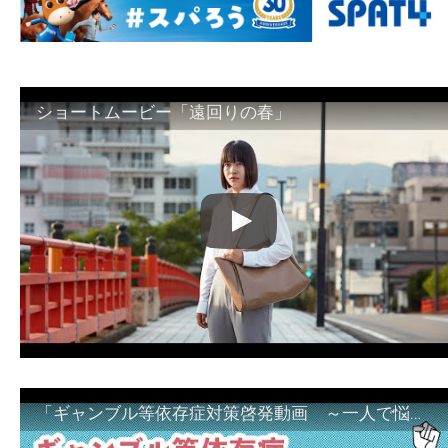
ショートムービー「遠回りの春」
「ギャンブル等依存症対策啓発動画 ～一人で悩まず、家族で悩まず、まず！相談機関へ～」