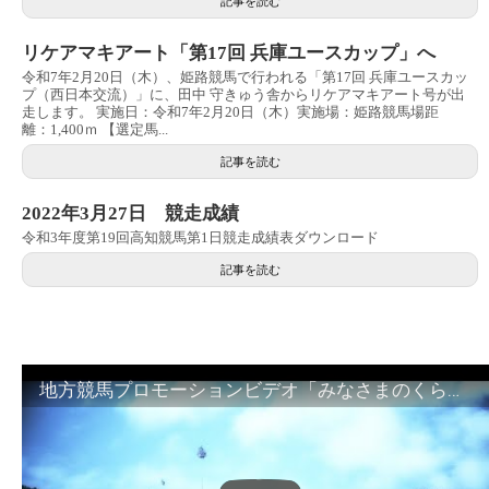
記事を読む
リケアマキアート「第17回 兵庫ユースカップ」へ
令和7年2月20日（木）、姫路競馬で行われる「第17回 兵庫ユースカッ
プ（西日本交流）」に、田中 守きゅう舎からリケアマキアート号が出
走します。 実施日：令和7年2月20日（木）実施場：姫路競馬場距
離：1,400ｍ 【選定馬...
記事を読む
2022年3月27日 競走成績
令和3年度第19回高知競馬第1日競走成績表ダウンロード
記事を読む
地方競馬プロモーションビデオ「みなさまのくらしのために」30秒篇｜NAR公式