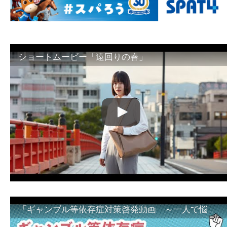
ショートムービー「遠回りの春」
「ギャンブル等依存症対策啓発動画 ～一人で悩まず、家族で悩まず、まず！相談機関へ～」