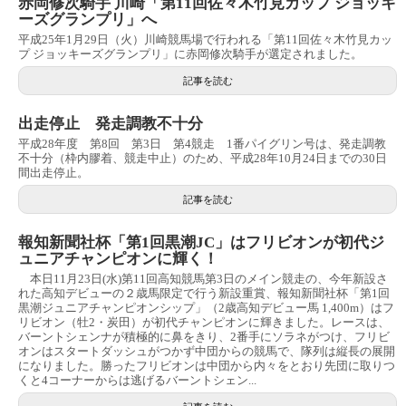
赤岡修次騎手 川崎「第11回佐々木竹見カップ ジョッキ
ーズグランプリ」へ
平成25年1月29日（火）川崎競馬場で行われる「第11回佐々木竹見カッ
プ ジョッキーズグランプリ」に赤岡修次騎手が選定されました。
記事を読む
出走停止 発走調教不十分
平成28年度 第8回 第3日 第4競走 1番パイグリン号は、発走調教
不十分（枠内膠着、競走中止）のため、平成28年10月24日までの30日
間出走停止。
記事を読む
報知新聞社杯「第1回黒潮JC」はフリビオンが初代ジ
ュニアチャンピオンに輝く！
本日11月23日(水)第11回高知競馬第3日のメイン競走の、今年新設さ
れた高知デビューの２歳馬限定で行う新設重賞、報知新聞社杯「第1回
黒潮ジュニアチャンピオンシップ」（2歳高知デビュー馬 1,400m）はフ
リビオン（牡2・炭田）が初代チャンピオンに輝きました。レースは、
バーントシェンナが積極的に鼻をきり、2番手にソラネがつけ、フリビ
オンはスタートダッシュがつかず中団からの競馬で、隊列は縦長の展開
になりました。勝ったフリビオンは中団から内々をとおり先団に取りつ
くと4コーナーからは逃げるバーントシェン...