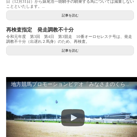
日（12月31日）から妹尾浩一朗騎手の騎乗する馬については減量しない
ことといたします。...
記事を読む
再検査指定 発走調教不十分
令和元年度 第3回 第4日 第3競走 10番オーロセレステ号は、発走
調教不十分（出遅れ２馬身）のため、再検査。
記事を読む
地方競馬プロモーションビデオ「みなさまのくらしのために」30秒篇｜NAR公式