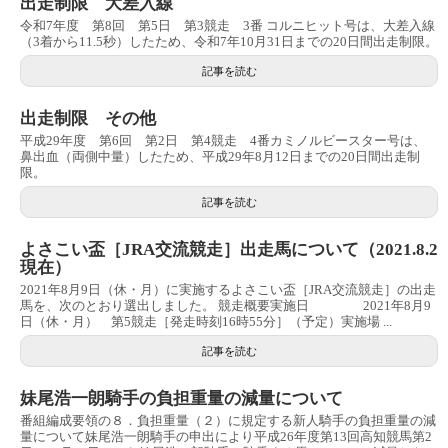
出走制限 大差入線
令和7年度 第8回 第5日 第3競走 3番 コルニヒット号は、大差入線
（3着から11.5秒）したため、令和7年10月31日までの20日間出走制限。
記事を読む
出走制限 その他
平成29年度 第6回 第2日 第4競走 4番カミノルビースター号は、
鼻出血（両側中量）したため、平成29年8月12日までの20日間出走制
限。
記事を読む
よさこい盃［JRA交流競走］出走馬について（2021.8.2
現在）
2021年8月9日（休・月）に実施するよさこい盃［JRA交流競走］の出走
馬を、次のとおり選出しました。 競走概要実施日 2021年8月9
日（休・月） 第5競走［発走時刻16時55分］（予定）実施場 ...
記事を読む
妹尾浩一朗騎手の負担重量の減量について
番組編成要領の８．負担重量（２）に規定する新人騎手の負担重量の減
量について妹尾浩一朗騎手の申出により平成26年度第13回高知競馬第2