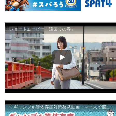
ショートムービー「遠回りの春」
「ギャンブル等依存症対策啓発動画 ～一人で悩まず、家族で悩まず、まず！相談機関へ～」