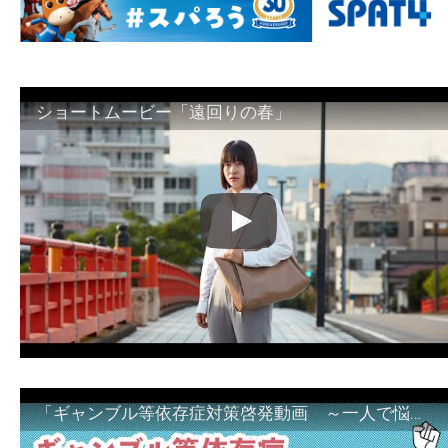
ショートムービー「遠回りの春」
「ギャンブル等依存症対策啓発動画 ～一人で悩まず、家族で悩まず、まず！相談機関へ～」