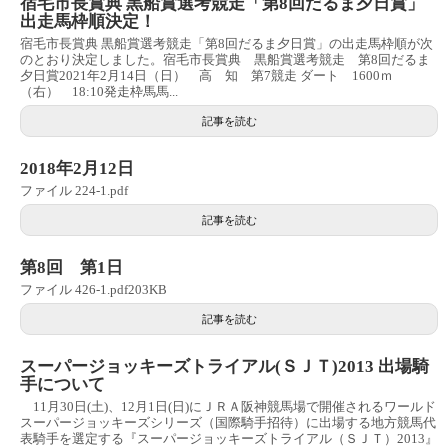
宿毛市長賞典 黒船賞選考競走「第8回だるま夕日賞」
出走馬枠順決定！
宿毛市長賞典 黒船賞選考競走「第8回だるま夕日賞」の出走馬枠順が次
のとおり決定しました。宿毛市長賞典 黒船賞選考競走 第8回だるま
夕日賞2021年2月14日（日） 高 知 第7競走 ダート 1600ｍ
（右） 18:10発走枠馬馬...
記事を読む
2018年2月12日
ファイル 224-1.pdf
記事を読む
第8回 第1日
ファイル 426-1.pdf203KB
記事を読む
スーパージョッキーズトライアル(ＳＪＴ)2013 出場騎
手について
11月30日(土)、12月1日(日)にＪＲＡ阪神競馬場で開催されるワールド
スーパージョッキーズシリーズ（国際騎手招待）に出場する地方競馬代
表騎手を選定する『スーパージョッキーズトライアル（ＳＪＴ）2013』