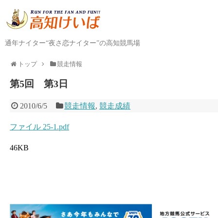
通年ナイター“夜さ恋ナイター”の高知競馬場
トップ
競走情報
第5回 第3日
2010/6/5
競走情報
,
競走成績
ファイル 25-1.pdf
46KB