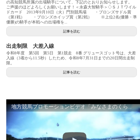
の高知競馬所属の出場騎手について、下記のとおりお知らせします。
ご声援のほどよろしくお願いします！＜永森大智騎手＞◇ＳＪＴワイル
ドカード 2013年9月10日（火）門別競馬場 ・ブロンズサドル賞
（第1戦） ・ブロンズホイップ賞（第2戦） ※上位2名(優勝・準
優勝)の騎手が本戦への出場権を...
記事を読む
出走制限 大差入線
令和8年度 第5回 第5日 第1競走 8番 グリュースゴット号は、大差
入線（3着から11.5秒）したため、令和8年7月31日までの20日間出走制
限。
記事を読む
地方競馬プロモーションビデオ「みなさまのくらしのために」30秒篇｜NAR公式