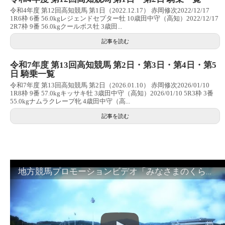
令和4年度 第12回高知競馬 第1日（2022.12.17） 赤岡修次2022/12/17
1R6枠 6番 56.0kgレジェンドセプター牡 10歳田中守（高知）2022/12/17
2R7枠 9番 56.0kgクールボス牡 3歳田...
記事を読む
令和7年度 第13回高知競馬 第2日・第3日・第4日・第5
日 騎乗一覧
令和7年度 第13回高知競馬 第2日（2026.01.10） 赤岡修次2026/01/10
1R8枠 9番 57.0kgキッサキ牡 3歳田中守（高知）2026/01/10 5R3枠 3番
55.0kgナムラクレープ牝 4歳田中守（高...
記事を読む
地方競馬プロモーションビデオ「みなさまのくらしのために」30秒篇｜NAR公式