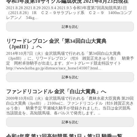
令和3年度第10サイクル編成状況 2021年8月23日現在
2021.8.28 2021.8.29 2021.9.4 2021.9.5 令和3年度第7回高知競馬第1日
（2021.8.28） 1R Ｃ２－９サラブレッド系 Ｃ２－９ 1400mコンプ
レアンノ 54kg...
記事を読む
リワードレブロン 金沢「第34回白山大賞典
（JpnIII）」へ
2014年10月7日（火）金沢競馬場で行われる「第34回白山大賞典
（JpnIII）」に、リワードレブロン （牡6 雑賀正光きゅう舎） 騎乗予
定 岡村卓弥騎手が出走します。ダートグレード競走特設サイト
http://www.keiba.go.jp/dirtrace/race_horse141007.html...
記事を読む
ファンドリコンドル 金沢「白山大賞典」へ
2009年10月6日（火）金沢競馬場で行われる「農林水産大臣賞典 第29回
白山大賞典（JpnIII）」2100mに、ファンドリコンドル（牡6 雑賀正光き
ゅう舎） 騎乗予定 平瀬城久騎手が登録されました。当日は金沢競馬
当該競走を、高知競馬場、各パルスで発売します。...
記事を読む
令和4年度 第12回高知競馬 第1日・第2日 騎乗一覧