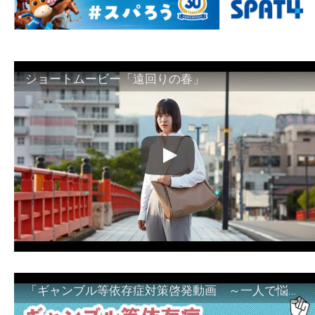
ショートムービー「遠回りの春」
「ギャンブル等依存症対策啓発動画 ～一人で悩まず、家族で悩まず、まず！相談機関へ～」