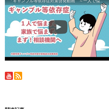
「ギャンブル等依存症対策啓発動画 ～一人で悩まず、家族で悩まず、まず！相談機関へ～」