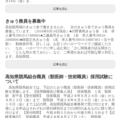
月14日（金）ま...
記事を読む
きゅう務員を募集中
高知競馬場のきゅう舎で働きませんか。 次のきゅう舎できゅう務員を
募集しています。（2016年9月14日現在）■川野勇馬きゅう舎 1名 求
人番号39010-17489661■工藤真司きゅう舎 1名 求人番号39010-
20868061■雑賀正光きゅう舎 1名 求人番号39010-18887461＜五十音
順＞ 勤務条件等、詳しくは、お近くのハローワークでご確認くださ
い。 なお、ハローワークに申し込む前に「少し関係者の話を聞きた
い」「どんな所か見てみたい」など、ご希望があれば可能な限り対応し
ます。高知県競...
記事を読む
高知県競馬組合職員（獣医師・技術職員）採用試験に
ついて
高知県競馬組合では、下記のとおり職員（獣医師・技術職員）採用試
験を実施します。【採用職種及び募集人員】 技術職員 １名 獣医
師 若干名【受付期間】 技術職員 平成２８年６月２４日（金）から
８月１２日（金）まで 獣医師 平成２８年６月２４日（金）から９月
１６日（金）まで上記の間、高知県競馬組合事務局で受け付けます。郵
便による申込はそれぞれの受付締切日までの消印のあるものに限り受け
付けます。【受付時間】 午前８時３０分から午後５時１５分まで【試
験実施日】 技術職員 平成２８年８月２７日（土） 獣医師 ...