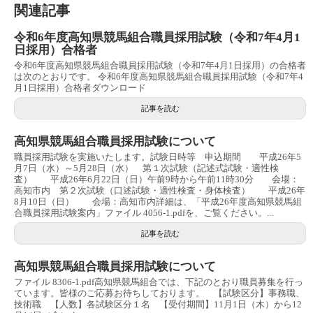
関連記事
令和6年度高知県競馬組合職員採用試験（令和7年4月1
日採用）合格者
令和6年度高知県競馬組合職員採用試験（令和7年4月1日採用）の合格者
は次のとおりです。 令和6年度高知県競馬組合職員採用試験（令和7年4
月1日採用）合格者ダウンロード
記事を読む
高知県競馬組合職員採用試験について
職員採用試験を実施いたします。試験日時等 申込期間 平成26年5
月7日（水）～5月28日（水） 第１次試験（記述式試験・適性検
査） 平成26年6月22日（日）午前9時から午前11時30分 会場：
高知市内 第２次試験（口述試験・適性検査・身体検査） 平成26年
8月10日（日） 会場：高知市内詳細は、「平成26年度高知県競馬組
合職員採用試験案内」ファイル 4056-1.pdfを、ご覧ください。...
記事を読む
高知県競馬組合職員採用試験について
ファイル 8306-1.pdf高知県競馬組合では、下記のとおり職員募集を行っ
ています。皆様のご応募お待ちしております。 【試験区分】事務職、
技術職 【人数】各試験区分１名 【受付期間】11月1日（木）から12