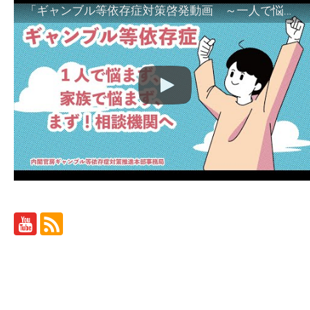
「ギャンブル等依存症対策啓発動画 ～一人で悩まず、家族で悩まず、まず！相談機関へ～」