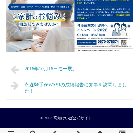
2016年10月16日モー展。
永森騎手がWASJの成績報告に知事を訪問しまし
た！
© 2006
高知けいば公式サイト
.