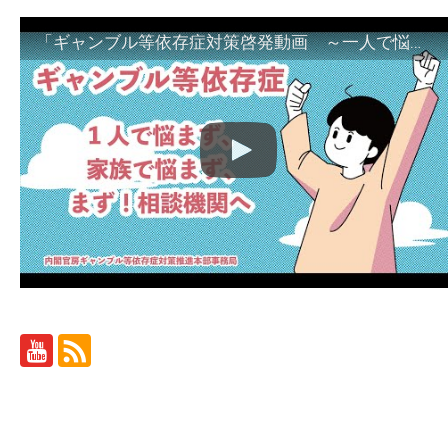
「ギャンブル等依存症対策啓発動画 ～一人で悩まず、家族で悩まず、まず！相談機関へ～」