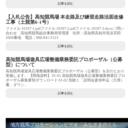
記事を読む
【入札公告】高知競馬場 本走路及び練習走路法面改修
工事（土競第6-1号）
ファイル 10197-1.pdfファイル 10197-2.pdfファイル 10197-3.docx〇問い
合わせ 高知県競馬組合事務局管理課 住所：高知県高知市長浜宮田
2000番地 電話：088-841-5123
記事を読む
高知競馬場遊具広場整備業務委託プロポーザル（公募
型）について
高知競馬場遊具広場整備業務委託プロポーザル（公募型）を次のとおり
実施します。 【関係資料】 01-01 高知競馬場遊具広場整備業務委託プロ
ポーザル募集要領ダウンロード 01-02 別紙１「説明会参加申込（欠席）
書」ダウン...
記事を読む
地方競馬プロモーションビデオ「みなさまのくらしのために」30秒篇｜NAR公式