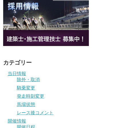
カテゴリー
当日情報
除外・取消
騎乗変更
発走時刻変更
馬場状態
レース後コメント
開催情報
開催日程