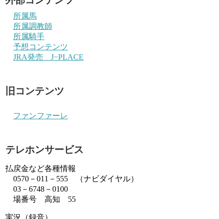
所属馬
所属調教師
所属騎手
予想コンテンツ
JRA発売 J−PLACE
旧コンテンツ
ファンファーレ
テレホンサービス
払戻金など各種情報
0570－011－555 （ナビダイヤル）
03－6748－0100
場番号 高知 55
実況（録音）