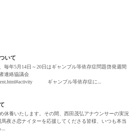
ついて
毎年5月14日～20日はギャンブル等依存症問題啓発週間
者連絡協議会
nlightenment.html#activity ギャンブル等依存症に...
て
め休養いたします。その間、西田茂弘アナウンサーの実況
知競馬夜さ恋ナイターを応援してくださる皆様、いつも本当
..