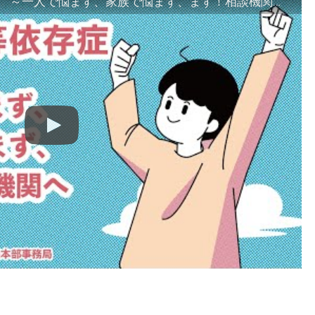
「ギャンブル等依存症対策啓発動画 ～一人で悩まず、家族で悩まず、まず！相談機関へ～」