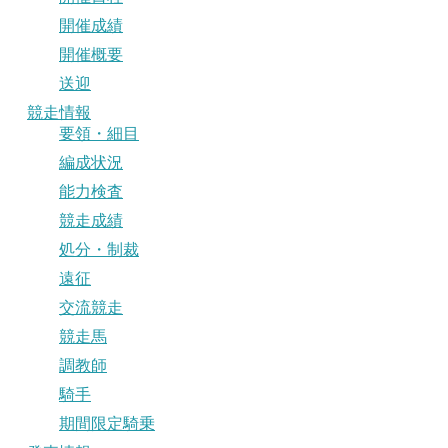
開催成績
開催概要
送迎
競走情報
要領・細目
編成状況
能力検査
競走成績
処分・制裁
遠征
交流競走
競走馬
調教師
騎手
期間限定騎乗