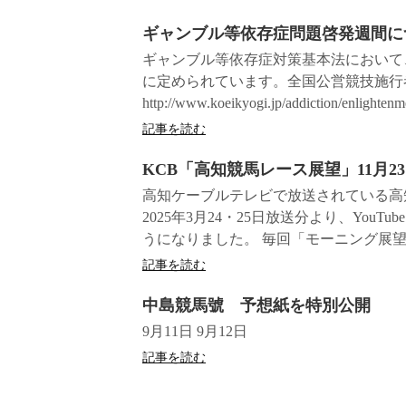
ギャンブル等依存症問題啓発週間に
ギャンブル等依存症対策基本法において、
に定められています。全国公営競技施行
http://www.koeikyogi.jp/addiction/e
記事を読む
KCB「高知競馬レース展望」11月23
高知ケーブルテレビで放送されている高
2025年3月24・25日放送分より、Yo
うになりました。 毎回「モーニング展望。
記事を読む
中島競馬號 予想紙を特別公開
9月11日 9月12日
記事を読む