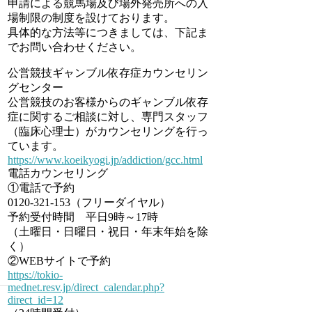
申請による競馬場及び場外発売所への入
場制限の制度を設けております。
具体的な方法等につきましては、下記ま
でお問い合わせください。
公営競技ギャンブル依存症カウンセリン
グセンター
公営競技のお客様からのギャンブル依存
症に関するご相談に対し、専門スタッフ
（臨床心理士）がカウンセリングを行っ
ています。
https://www.koeikyogi.jp/addiction/gcc.html
電話カウンセリング
①電話で予約
0120-321-153（フリーダイヤル）
予約受付時間 平日9時～17時
（土曜日・日曜日・祝日・年末年始を除
く）
②WEBサイトで予約
https://tokio-
mednet.resv.jp/direct_calendar.php?
direct_id=12