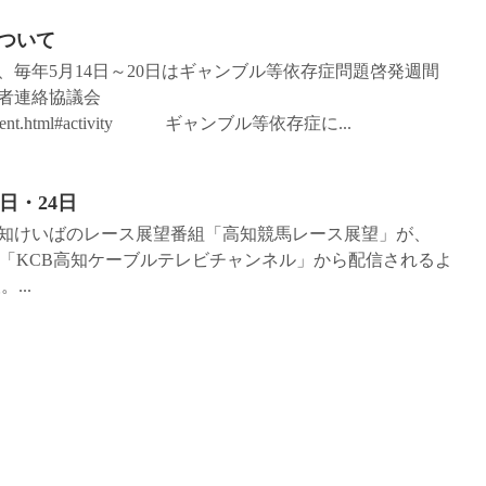
ついて
毎年5月14日～20日はギャンブル等依存症問題啓発週間
者連絡協議会
nlightenment.html#activity ギャンブル等依存症に...
日・24日
知けいばのレース展望番組「高知競馬レース展望」が、
uTube「KCB高知ケーブルテレビチャンネル」から配信されるよ
...