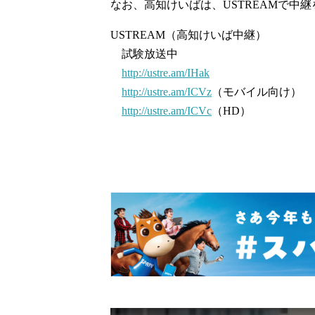
なお、高知けいばは、USTREAMで中
USTREAM（高知けいば中継）
試験放送中
http://ustre.am/IHak
http://ustre.am/ICVz
（モバイル向け）
http://ustre.am/ICVc
（HD）