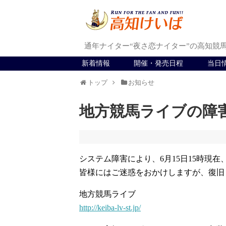
通年ナイター“夜さ恋ナイター”の高知競
新着情報
開催・発売日程
当日
トップ
お知らせ
地方競馬ライブの障
システム障害により、6月15日15時現
皆様にはご迷惑をおかけしますが、復旧
地方競馬ライブ
http://keiba-lv-st.jp/