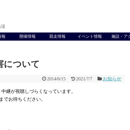
馬場
情報
開催情報
競走情報
イベント情報
施設・ア
害について
2014/6/15
2021/7/7
お知らせ
在、中継が視聴しづらくなっています。
までお待ちください。