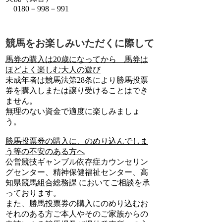
0180－998－991
競馬をお楽しみいただくに際して
馬券の購入は20歳になってから 馬券は
ほどよく楽しむ大人の遊び
未成年者は競馬法第28条により勝馬投票
券を購入しまたは譲り受けることはでき
ません。
無理のない資金で適度に楽しみましょ
う。
勝馬投票券の購入に、のめり込んでしま
う等の不安のある方へ
公営競技ギャンブル依存症カウンセリン
グセンター、精神保健福祉センター、高
知県競馬組合総務課 においてご相談を承
っております。
また、勝馬投票券の購入にのめり込むお
それのある方ご本人やそのご家族からの