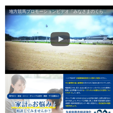
地方競馬プロモーションビデオ「みなさまのくらしのために」30秒篇｜NAR公式