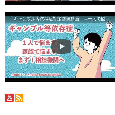
「ギャンブル等依存症対策啓発動画 ～一人で悩まず、家族で悩まず、まず！相談機関へ～」