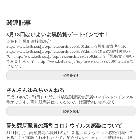
関連記事
3月18日はいよいよ黒船賞ゲートインです！
☆第16回黒船賞枠順決定
http://www.keiba.or.jp/top/news/archives/3961.html☆黒船賞参考VTR
http://www.keiba.or.jp/top/news/archives/3938.html☆18日の無料送迎バ
ス http://www.keiba.or.jp/top/news/archives/3958.html☆「黒船賞」書い
てみませんか？ http://www.keiba.or.jp/top/news/archives/3897.html☆塩
けんぴ...
記事を読む
さんさんゆみちゃんねる
平成21年6月7日(日）13時より放送別府厩舎所属のマイネルバイファル
号がでます。高知競馬開催してるので、録画予約お忘れなく！！
記事を読む
高知競馬職員の新型コロナウイルス感染について
8月1日(月)、高知競馬の職員1名が、新型コロナウイルス感染症陽性で
あることが確認されましたのでお知らせいたします。 当該職員は、隔