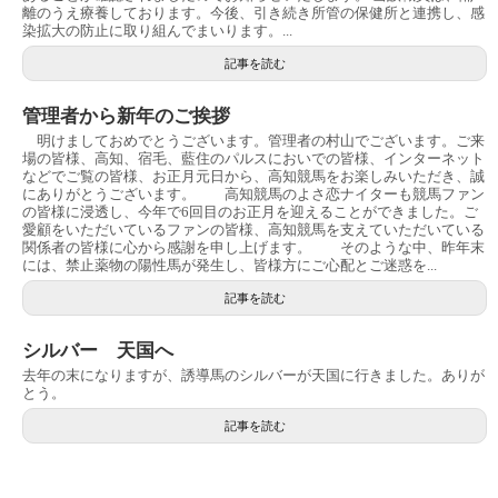
離のうえ療養しております。今後、引き続き所管の保健所と連携し、感
染拡大の防止に取り組んでまいります。...
記事を読む
管理者から新年のご挨拶
明けましておめでとうございます。管理者の村山でございます。ご来
場の皆様、高知、宿毛、藍住のパルスにおいでの皆様、インターネット
などでご覧の皆様、お正月元日から、高知競馬をお楽しみいただき、誠
にありがとうございます。 高知競馬のよさ恋ナイターも競馬ファン
の皆様に浸透し、今年で6回目のお正月を迎えることができました。ご
愛顧をいただいているファンの皆様、高知競馬を支えていただいている
関係者の皆様に心から感謝を申し上げます。 そのような中、昨年末
には、禁止薬物の陽性馬が発生し、皆様方にご心配とご迷惑を...
記事を読む
シルバー 天国へ
去年の末になりますが、誘導馬のシルバーが天国に行きました。ありが
とう。
記事を読む