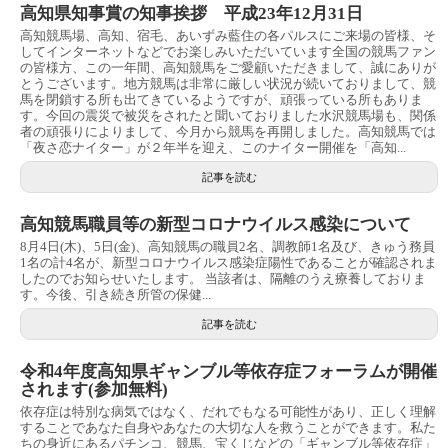
高知県知事賞の知事挨拶 平成23年12月31日
高知競馬場、高知、宿毛、あいずみ藍住の各パルスにご来場の皆様、そ
してインターネットなどでお楽しみいただいています全国の競馬ファン
の皆様方、この一年間、高知競馬をご愛顧いただきまして、誠にありが
とうございます。地方競馬は非常に厳しい状況が続いておりまして、競
馬を閉鎖する所も出てきているようですが、頑張っている所もありま
す。今回の震災で被災をされたと聞いておりました水沢競馬場も、関係
者の頑張りによりまして、今月から競馬を再開しました。高知競馬では
「夜さ恋ナイター」が２年半を迎え、このナイター開催を「高知...
記事を読む
高知競馬職員等の新型コロナウイルス感染について
8月4日(木)、5日(金)、高知競馬の職員2名、調教師1名及び、きゅう務員
1名の計4名が、新型コロナウイルス感染症陽性であることが確認されま
したのでお知らせいたします。 当該者は、隔離のうえ療養しておりま
す。今後、引き続き所管の保健...
記事を読む
令和4年度高知県ギャンブル等依存症フォーラムが開催
されます(参加無料)
依存症は特別な病気ではなく、だれでもなる可能性があり、正しく理解
することであなた自身やあなたの大切な人を救うことができます。私た
ちの身近にあるパチンコ、競馬、宝くじなどの「ギャンブル等依存症」