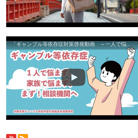
「ギャンブル等依存症対策啓発動画 ～一人で悩まず、家族で悩まず、まず！相談機関へ～」