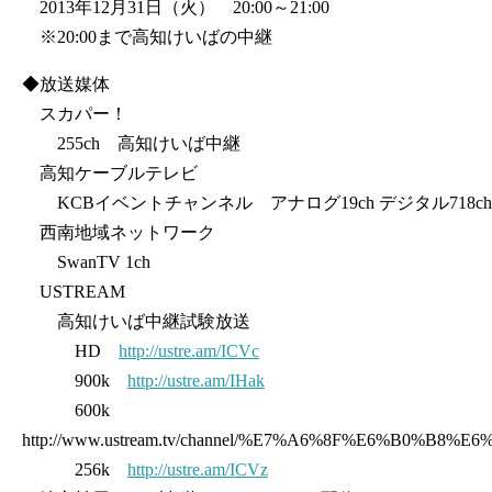
2013年12月31日（火） 20:00～21:00
※20:00まで高知けいばの中継
◆放送媒体
スカパー！
255ch 高知けいば中継
高知ケーブルテレビ
KCBイベントチャンネル アナログ19ch デジタル718ch
西南地域ネットワーク
SwanTV 1ch
USTREAM
高知けいば中継試験放送
HD
http://ustre.am/ICVc
900k
http://ustre.am/IHak
600k
http://www.ustream.tv/channel/%E7%A6%8F%E6%B0%B
256k
http://ustre.am/ICVz