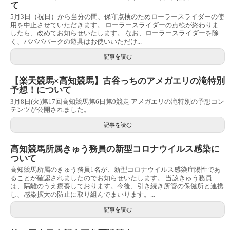
て
5月3日（祝日）から当分の間、保守点検のためローラースライダーの使
用を中止させていただきます。 ローラースライダーの点検が終わりま
したら、改めてお知らせいたします。 なお、ローラースライダーを除
く、バババパークの遊具はお使いいただけ...
記事を読む
【楽天競馬×高知競馬】古谷っちのアメガエリの滝特別
予想！について
3月8日(火)第17回高知競馬第6日第9競走 アメガエリの滝特別の予想コン
テンツが公開されました。
記事を読む
高知競馬所属きゅう務員の新型コロナウイルス感染に
ついて
高知競馬所属のきゅう務員1名が、新型コロナウイルス感染症陽性であ
ることが確認されましたのでお知らせいたします。 当該きゅう務員
は、隔離のうえ療養しております。今後、引き続き所管の保健所と連携
し、感染拡大の防止に取り組んでまいります。...
記事を読む