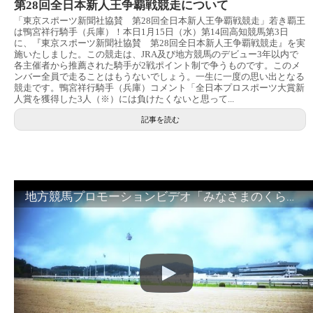
第28回全日本新人王争覇戦競走について
「東京スポーツ新聞社協賛 第28回全日本新人王争覇戦競走」若き覇王
は鴨宮祥行騎手（兵庫）！本日1月15日（水）第14回高知競馬第3日
に、『東京スポーツ新聞社協賛 第28回全日本新人王争覇戦競走』を実
施いたしました。この競走は、JRA及び地方競馬のデビュー3年以内で
各主催者から推薦された騎手が2戦ポイント制で争うものです。このメ
ンバー全員で走ることはもうないでしょう。一生に一度の思い出となる
競走です。鴨宮祥行騎手（兵庫）コメント「全日本プロスポーツ大賞新
人賞を獲得した3人（※）には負けたくないと思って...
記事を読む
地方競馬プロモーションビデオ「みなさまのくらしのために」30秒篇｜NAR公式