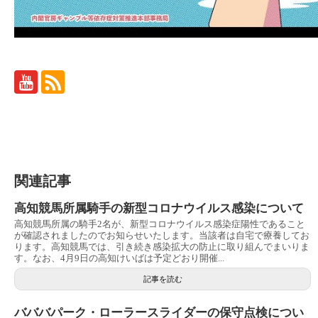
関連記事
高知競馬所属騎手の新型コロナウイルス感染について
高知競馬所属の騎手2名が、新型コロナウイルス感染症陽性であること
が確認されましたのでお知らせいたします。当該者は自宅で療養してお
ります。高知競馬では、引き続き感染拡大の防止に取り組んでまいりま
す。なお、4月9日の高知けいばは予定どおり開催...
記事を読む
バババパーク・ローラースライダーの保守点検につい