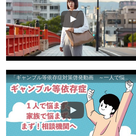
「ギャンブル等依存症対策啓発動画 ～一人で悩まず、家族で悩まず、まず！相談機関へ～」