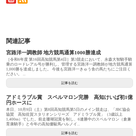
関連記事
宮路洋一調教師 地方競馬通算1000勝達成
［令和6年度 第16回高知競馬第4日］第3競走において、永森大智騎手騎
乗のロードレアル号が勝利し、管理する宮路洋一調教師が地方競馬通算
1,000勝を達成しました。 今後も宮路洋一きゅう舎の馬たちにご注目く
ださい。 ...
記事を読む
アドミラブル賞 スペルマロン完勝 高知けいば初1億
円ホースに
本日、10月9日（土）第8回高知競馬第5日のメイン競走は、「JBC協会
協賛 高知佐賀スタリオンシリーズ アドミラブル賞」（3歳以上
1,400m）でした。前走珊瑚冠賞を制し、6連勝中のスペルマロン（倉兼
育康騎手）と今年の高知優駿馬ハルノイ...
記事を読む