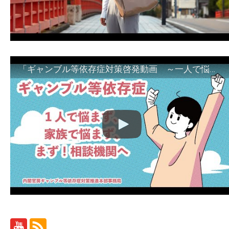
「ギャンブル等依存症対策啓発動画 ～一人で悩まず、家族で悩まず、まず！相談機関へ～」