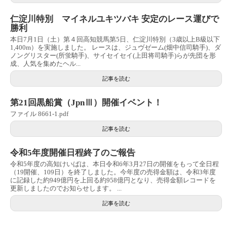
仁淀川特別 マイネルユキツバキ 安定のレース運びで
勝利
本日7月1日（土）第４回高知競馬第5日、仁淀川特別（3歳以上B級以下
1,400m）を実施しました。 レースは、ジュヴゼーム(畑中信司騎手)、ダ
ノングリスター(所蛍騎手)、サイセイセイ(上田将司騎手)らが先団を形
成、人気を集めたヘル...
記事を読む
第21回黒船賞（JpnⅢ）開催イベント！
ファイル 8661-1.pdf
記事を読む
令和5年度開催日程終了のご報告
令和5年度の高知けいばは、本日令和6年3月27日の開催をもって全日程
（19開催、109日）を終了しました。今年度の売得金額は、令和3年度
に記録した約949億円を上回る約958億円となり、売得金額レコードを
更新しましたのでお知らせします。 ...
記事を読む