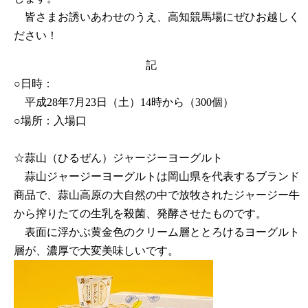
皆さまお誘いあわせのうえ、高知競馬場にぜひお越しく
ださい！
記
○日時：
平成28年7月23日（土）14時から（300個）
○場所：入場口
☆蒜山（ひるぜん）ジャージーヨーグルト
蒜山ジャージーヨーグルトは岡山県を代表するブランド
商品で、蒜山高原の大自然の中で放牧されたジャージー牛
から搾りたての生乳を殺菌、発酵させたものです。
表面に浮かぶ黄金色のクリーム層ととろけるヨーグルト
層が、濃厚で大変美味しいです。