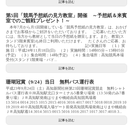
記事を読む
第5回「競馬予想紙の見方教室」開催 ～予想紙＆来賓
室でのご観戦プレゼント！～
本年7月から月1回開催している「競馬予想紙の見方教室」は、おかげ
さまでお客様からご好評をいただいております。 ご応募いただいた方
には、当方から教材として当日の予想紙を贈呈します。また、教室(ス
タンド5階来賓室)も終日ご利用いただけます。 たくさんのご応募、お
待ちしております。 記○実施日等 （１）実
施 日：平成24年11月18日(日) （２）実施時間：14時05分～15時05分
(予定) （３）集合時間：14時(予定) （４）集合場所：高知競馬本場
受付(スタンド1階東端・パド...
記事を読む
珊瑚冠賞（9/24）当日 無料バス運行表
平成23年9月24日（土）高知新聞社杯第23回珊瑚冠賞競走 無料シャト
ルバス運行表※JR高知駅北口ターミナル5番乗り場発（13:50発のみ7番
乗り場）ＪＲ高知駅発南はりまや橋経由高知競馬場着
13:5014:0014:2015:1015:2015:4016:3016:4017:0017:5018:0018:2019:10
19:2019:40※高知競馬場入場ゲート前発高知競馬場発南はりまや橋経由
ＪＲ高知駅着14:3014:5015:0015:5016:1016:2017:1017:3017:4018:3...
記事を読む