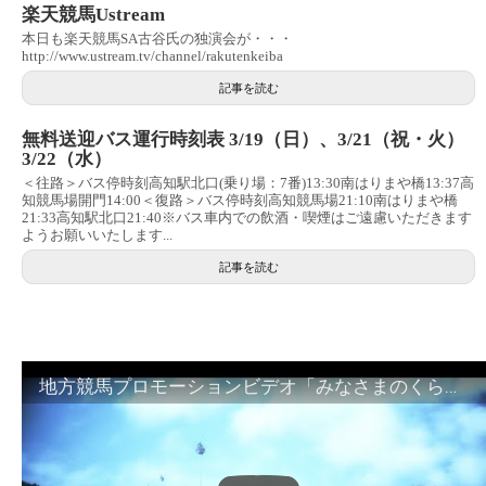
楽天競馬Ustream
本日も楽天競馬SA古谷氏の独演会が・・・
http://www.ustream.tv/channel/rakutenkeiba
記事を読む
無料送迎バス運行時刻表 3/19（日）、3/21（祝・火）
3/22（水）
＜往路＞バス停時刻高知駅北口(乗り場：7番)13:30南はりまや橋13:37高
知競馬場開門14:00＜復路＞バス停時刻高知競馬場21:10南はりまや橋
21:33高知駅北口21:40※バス車内での飲酒・喫煙はご遠慮いただきます
ようお願いいたします...
記事を読む
地方競馬プロモーションビデオ「みなさまのくらしのために」30秒篇｜NAR公式