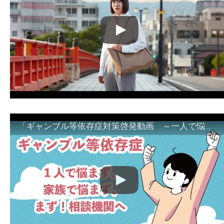
「ギャンブル等依存症対策啓発動画 ～一人で悩まず、家族で悩まず、まず！相談機関へ～」