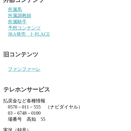
所属馬
所属調教師
所属騎手
予想コンテンツ
JRA発売 J−PLACE
旧コンテンツ
ファンファーレ
テレホンサービス
払戻金など各種情報
0570－011－555 （ナビダイヤル）
03－6748－0100
場番号 高知 55
実況（録音）