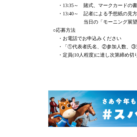
・13:35～ 賭式、マークカードの
・13:40～ 記者による予想紙の見
当日の「モーニング展望。
○応募方法
・お電話でお申込みください
・「①代表者氏名、②参加人数、③連
・定員(10人程度)に達し次第締め切