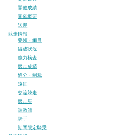
開催成績
開催概要
送迎
競走情報
要領・細目
編成状況
能力検査
競走成績
処分・制裁
遠征
交流競走
競走馬
調教師
騎手
期間限定騎乗