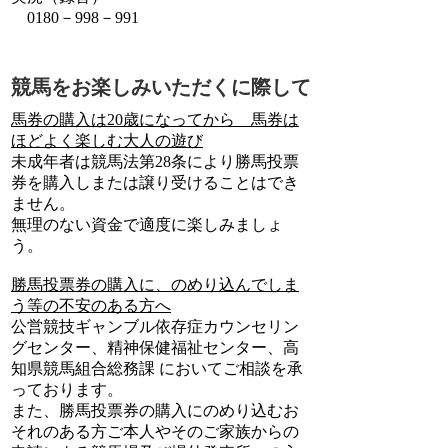
0180－998－991
競馬をお楽しみいただくに際して
馬券の購入は20歳になってから 馬券は
ほどよく楽しむ大人の遊び
未成年者は競馬法第28条により勝馬投票
券を購入しまたは譲り受けることはでき
ません。
無理のない資金で適度に楽しみましょ
う。
勝馬投票券の購入に、のめり込んでしま
う等の不安のある方へ
公営競技ギャンブル依存症カウンセリン
グセンター、精神保健福祉センター、高
知県競馬組合総務課 においてご相談を承
っております。
また、勝馬投票券の購入にのめり込むお
それのある方ご本人やそのご家族からの