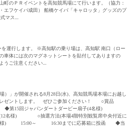
芝山町のＰＲイベントを高知競馬場にて行います。（協力：
・エフケイバ成田） 船橋ケイバ「キャロッタ」グッズのプ
マス...
を運行します。 ※高知駅の乗り場は、高知駅 南口（ロー
の車体には次のマグネットシートを貼付してありますの
うご注意ください...
馬場）」が開催される8月28日(水)、高知競馬場本場にお越し
プレゼントします。 ぜひご参加ください！ ○賞品
) ◆第15回ジャパンダートダービー扇子(4名様)
(12名様) ○抽選方法(本場4階特別観覧席中央付近に
名様) 15:00～ 16:30までに応募箱に投函 ◆当