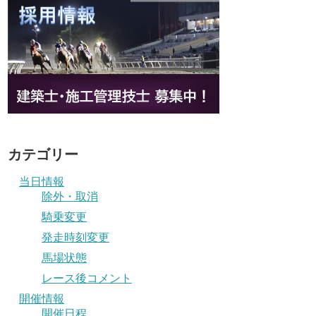
カテゴリー
当日情報
除外・取消
騎乗変更
発走時刻変更
馬場状態
レース後コメント
開催情報
開催日程