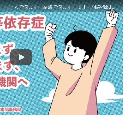
「ギャンブル等依存症対策啓発動画 ～一人で悩まず、家族で悩まず、まず！相談機関へ～」