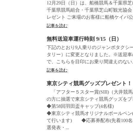
12月29日（日）は、船橋競馬＆千葉県
千葉県競馬組合・千葉県芝山町観光協会
レゼント ご来場のお客様に船橋ケイバ公式
記事を読む
無料送迎車運行時刻 9/15（日）
下記のとおり9人乗りのジャンボタクシー
タリー）に変更となりました。※送迎車
で、こちらを目印にお乗り間違えのないよ
記事を読む
東京シティ競馬グッズプレゼント！
「アフター５スター賞(SIII)（大井競
の方に抽選で東京シティ競馬グッズを
◆第58回羽田盃キャップ(4名様
◆東京シティ競馬オリジナルボールペン
て行います) ◆応募券配布(先着100
選発表・...