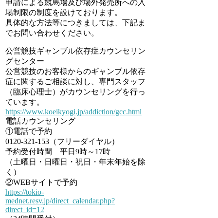
申請による競馬場及び場外発売所への入
場制限の制度を設けております。
具体的な方法等につきましては、下記ま
でお問い合わせください。
公営競技ギャンブル依存症カウンセリン
グセンター
公営競技のお客様からのギャンブル依存
症に関するご相談に対し、専門スタッフ
（臨床心理士）がカウンセリングを行っ
ています。
https://www.koeikyogi.jp/addiction/gcc.html
電話カウンセリング
①電話で予約
0120-321-153（フリーダイヤル）
予約受付時間 平日9時～17時
（土曜日・日曜日・祝日・年末年始を除
く）
②WEBサイトで予約
https://tokio-
mednet.resv.jp/direct_calendar.php?
direct_id=12