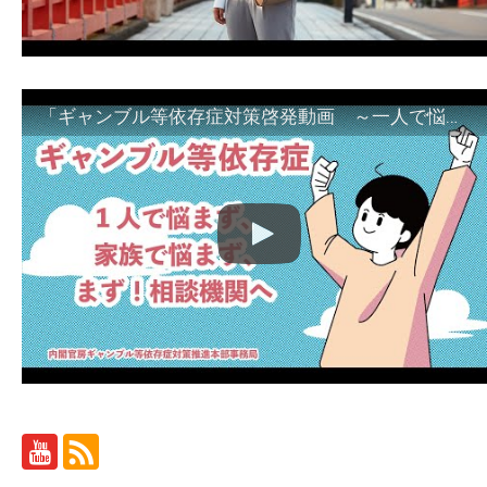
「ギャンブル等依存症対策啓発動画 ～一人で悩まず、家族で悩まず、まず！相談機関へ～」