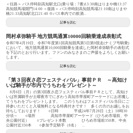
＜往路＞ バス停時刻高知駅北口(乗り場：7番)13:30南はりまや橋13:37
高知競馬場開門14:00 ＜復路＞ バス停時刻高知競馬場21:10南はりまや
橋21:33高知駅北口21:40 ※バス車内での飲酒...
記事を読む
岡村卓弥騎手 地方競馬通算10000回騎乗達成表彰式
令和7年4月19日、令和7年度第1回高知競馬第5日第9競走(ナミブ号騎乗)
において、地方競馬通算10,000回騎乗を達成した岡村卓弥騎手の表彰式
を下記のとおり行います。ファンのみなさまのご声援をよろしくお願い
します。 ...
記事を読む
「第３回夜さ恋フェスティバル」事前ＰＲ ～高知け
いば騎手が市内でうちわをプレゼント～
8月6日（月）の第3回夜さ恋フェスティバル事前ＰＲとして、高知け
いば所属騎手が土曜夜市でにぎわう高知市帯屋町アーケードにお邪魔し
てうちわをプレゼントします。 このうちわはフェスティバル当日にご
持参いただくと入場無料となる特典付きです！ 多くの方のお越しをお
待ちしております！ ○日時 平成24年7月28日（土）18時30
分頃～ ○場所 高知市帯屋町アーケード（ひろめ市場前、中
央公園付近） ○プレゼント本数 ひろめ市場前350本、中央
公園付近350本 ○参加予定騎手（8名） ...