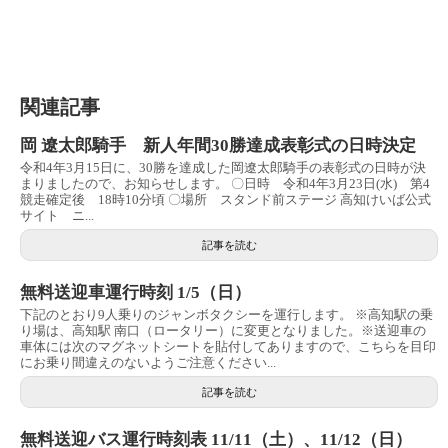
関連記事
岡 遼太郎騎手 新人年間30勝達成表彰式の日時決定
令和4年3月15日に、30勝を達成した岡遼太郎騎手の表彰式の日時が決
まりましたので、お知らせします。 〇日時 令和4年3月23日(水) 第4
競走確定後 18時10分頃 〇場所 スタンド前ステージ 高知けいば公式
サイト ニ...
記事を読む
無料送迎車運行時刻 1/5（日）
下記のとおり9人乗りのジャンボタクシーを運行します。 ※高知駅の乗
り場は、高知駅 南口（ロータリー）に変更となりました。※送迎車の
車体には次のマグネットシートを貼付してありますので、こちらを目印
にお乗り間違えのないようご注意ください...
記事を読む
無料送迎バス運行時刻表 11/11（土）、11/12（日）