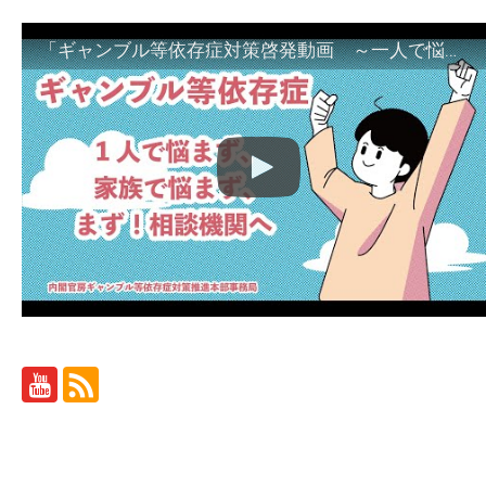
「ギャンブル等依存症対策啓発動画 ～一人で悩まず、家族で悩まず、まず！相談機関へ～」