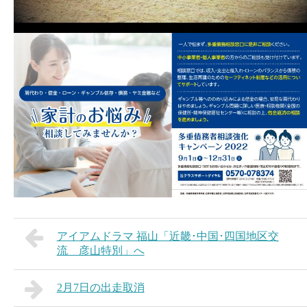
アイアムドラマ 福山「近畿･中国･四国地区交
流 彦山特別」へ
2月7日の出走取消