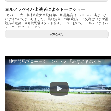
ヨルノヲケイバ出演者によるトークショー
3月24日（火）農林水産大臣賞典 第28回 黒船賞（JpnⅢ）の出走がいよ
いよ近づいてまいりました。 黒船賞当日の第3競走 JRA交流 はりまや盃
競走確定後、高知競馬場スタンド前ステージにおいて、ヨルノヲケイバ
メンバーによるトークシ...
記事を読む
地方競馬プロモーションビデオ「みなさまのくらしのために」30秒篇｜NAR公式