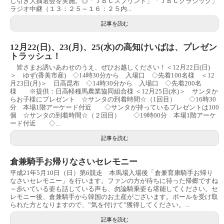
じ引き大抽選会を実施。◎「ＪＢＣスプリント」「ＪＢＣクラシック」
ラジオ中継（１３：２５～１６：２５内...
記事を読む
12月22(日)、23(月)、25(水)の高知けいばは、プレゼン
トラッシュ！
皆さまお誘いあわせのうえ、ぜひお越しください！＜12月22日(日)
＞ ゆず(香美市産) ◇14時30分から 入場口 ◇先着100名様 ＜12
月23日(月)＞ 日高昆布 ◇14時30分から 入場口 ◇先着200名
様 ※提供：日高軽種馬農業協同組合様 ＜12月25日(水)＞ サンタか
らお子様にプレゼント ☆サンタの到着時間☆（1回目） ◇16時30
分 本場1階アーケード付近 ◇サンタが持っているプレゼントは100
個 ☆サンタの到着時間☆（２回目） ◇19時00分 本場1階アーケ
ード付近 ◇...
記事を読む
倉兼騎手お帰りなさいセレモニー
平成21年5月10日（日）第6競走 本馬場入場後「倉兼育康騎手お帰り
なさいセレモニー」を行います。ファンの方が待ちに待った帰郷ですね
～歩いている姿も話している声も、勿論騎乗姿も堪能してください。セ
レモニー後、倉兼騎手から韓国のお土産がございます。ボールを受け取
られた方となりますので、”気を付けて”獲得してください。...
記事を読む