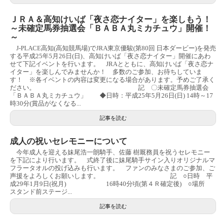
ＪＲＡ＆高知けいば「夜さ恋ナイター」を楽しもう！
～未確定馬券抽選会「ＢＡＢＡ丸ミカチュウ」開催！
～
J-PLACE高知(高知競馬場)でJRA東京優駿(第80回 日本ダービー)を発売
する平成25年5月26日(日)、高知けいば「夜さ恋ナイター」開催にあわ
せて下記イベントを行います。 JRAとともに、高知けいば「夜さ恋ナ
イター」を楽しんでみませんか！ 多数のご参加、お待ちしていま
す！ ※各イベントの内容は変更になる場合があります。予めご了承く
ださい。 記 〇未確定馬券抽選会
「ＢＡＢＡ丸ミカチュウ」 ◆日時：平成25年5月26日(日) 14時～17
時30分(賞品がなくなる...
記事を読む
成人の祝いセレモニーについて
今年成人を迎える妹尾浩一朗騎手、佐藤 樹厩務員を祝うセレモニー
を下記により行います。 式終了後に妹尾騎手サイン入りオリジナルマ
フラータオルの投げ込みも行います。 ファンのみなさまのご参加、ご
声援をよろしくお願いします。 記 ○日時 平
成29年1月9日(祝月) 16時40分頃(第４Ｒ確定後) ○場所
スタンド前ステージ...
記事を読む