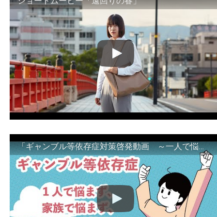
ショートムービー「遠回りの春」
「ギャンブル等依存症対策啓発動画 ～一人で悩まず、家族で悩まず、まず！相談機関へ～」