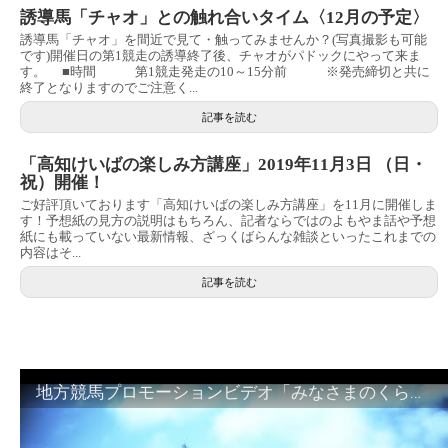
誘導馬「チャオ」との触れ合いタイム〈12月の予定〉
誘導馬「チャオ」を間近で見て・触ってみませんか？(写真撮影も可能
です)開催日の第1競走の誘導終了後、チャオがパドックにやって来ま
す。 ■時間 第1競走発走の10～15分前 ※発売締切と共に
終了となりますのでご注意く...
記事を読む
「高知けいばの楽しみ方講座」2019年11月3日 （日・
祝）開催！
ご好評頂いております「高知けいばの楽しみ方講座」を11月に開催しま
す！予想紙の見方の説明はもちろん、記者ならではのよもやま話や予想
紙にも載っていない最新情報、ざっくばらんな雑談といったこれまでの
内容はそ...
記事を読む
地方競馬プロモーションビデオ「みなさまのくらしのために」30秒篇｜NAR公式