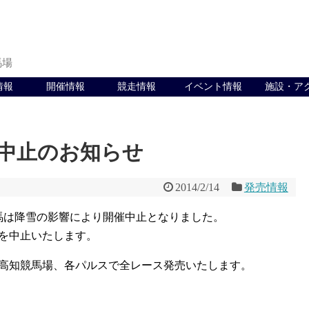
馬場
情報
開催情報
競走情報
イベント情報
施設・ア
売中止のお知らせ
2014/2/14
発売情報
競馬は降雪の影響により開催中止となりました。
を中止いたします。
高知競馬場、各パルスで全レース発売いたします。