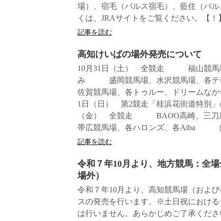
場）、宿毛（パルス宿毛）、藍住（パル
くは、JRAサイトをご覧ください。【！】本
記事を読む
高知けいばの場外発売について
10月31日（土） 全競走 福山競馬
み 盛岡競馬場、水沢競馬場、各
佐賀競馬場、各トゥルー、ドリームな
1日（日） 第2競走「桂浜花街道特別
（金） 全競走 BAOO高崎、三
帯広競馬場、各ハロンズ、各Aiba 盛
記事を読む
令和７年10月より、地方競馬：全
場外）
令和７年10月より、高知競馬場（およ
スの発売を行います。※土日祝における
は行いません。あらかじめご了承ください