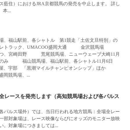
ス藍住）におけるJRA京都競馬の発売を中止します。 詳し
...
場、福山駅前、各シャトル 第1競走「土佐文旦特別」の
テレトラック、UMACOO盛岡大通 金沢競馬場
かつ、宮崎田野 荒尾競馬場、ニューウェーブ大崎11月
」のみ 福山競馬場、福山駅前、各シャトル11月6日
刀屋、宇部 「黒潮マイルチャンピオンシップ」ほか
岡競馬場、...
場全レースを発売します（高知競馬場および各パルス
び各パルス場外）では、当日行われる地方競馬：全場全レー
一部対象場は、レース映像ならびにオッズのモニター放映
。対象場につきましては...