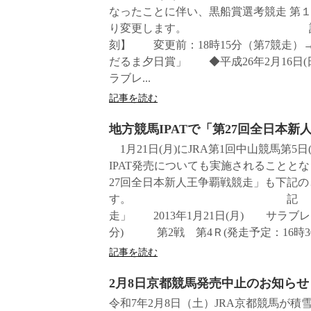
なったことに伴い、黒船賞選考競走 第１回
り変更します。 記○黒船賞選
刻】 変更前：18時15分（第7競走）→
だるま夕日賞」 ◆平成26年2月16日(
ラブレ...
記事を読む
地方競馬IPATで「第27回全日本
1月21日(月)にJRA第1回中山競馬第
IPAT発売についても実施されること
27回全日本新人王争覇戦競走」も下記
す。 記 「東京スポーツ新
走」 2013年1月21日(月) サラブ
分) 第2戦 第4Ｒ(発走予定：16時30分
記事を読む
2月8日京都競馬発売中止のお知らせ
令和7年2月8日（土）JRA京都競馬が積