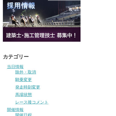
カテゴリー
当日情報
除外・取消
騎乗変更
発走時刻変更
馬場状態
レース後コメント
開催情報
開催日程