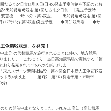
だるま夕日賞(2月16日(日))の発走予定時刻を下記のとお
考競走 第1回だるま夕日賞 【発走予定時
変更後：17時15分（第5競走） 「黒船賞選考競走 第1回
日) 17時15分(第5競走)発走予定 ◆高知競馬場 ◆サ
新人王争覇戦競走」を発売！
5日(中止分)の代替競馬が施行されることに伴い、地方競馬
となりました。 これにより、当日高知競馬場で実施する「第
のとおり発売されますのでお知らせしま
聞社協賛 第27回全日本新人王争覇戦競
レッド系4歳以上 第1戦 第3Ｒ(発走予定：15時55
)...
雪のため開催中止となりました。J-PLACE高知（高知競馬