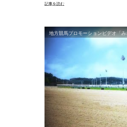
記事を読む
地方競馬プロモーションビデオ「みな