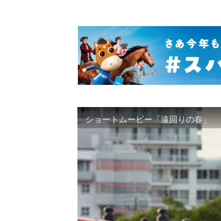
ショートムービー「遠回りの春」