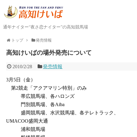
通年ナイター“夜さ恋ナイター”の高知競馬場
トップ
発売情報
高知けいばの場外発売について
2010/2/28
発売情報
3月5日（金）
第2競走「アクアマリン特別」のみ
帯広競馬場、各ハロンズ
門別競馬場、各Aiba
盛岡競馬場、水沢競馬場、各テレトラック、
UMACOO盛岡大通
浦和競馬場