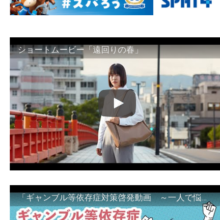
ショートムービー「遠回りの春」
「ギャンブル等依存症対策啓発動画 ～一人で悩まず、家族で悩まず、まず！相談機関へ～」