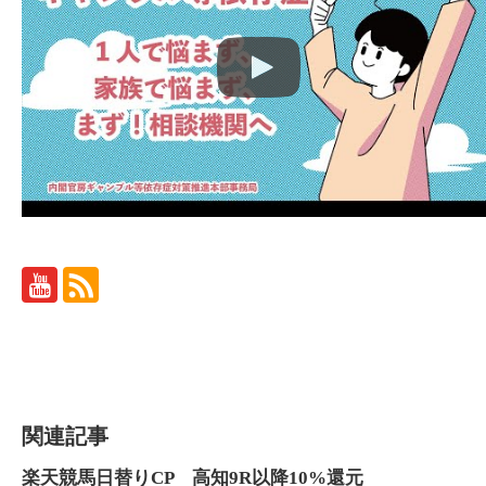
関連記事
楽天競馬日替りCP 高知9R以降10%還元