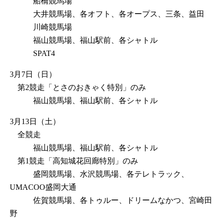
船橋競馬場
大井競馬場、各オフト、各オープス、三条、益田
川崎競馬場
福山競馬場、福山駅前、各シャトル
SPAT4
3月7日（日）
第2競走「とさのおきゃく特別」のみ
福山競馬場、福山駅前、各シャトル
3月13日（土）
全競走
福山競馬場、福山駅前、各シャトル
第1競走「高知城花回廊特別」のみ
盛岡競馬場、水沢競馬場、各テレトラック、
UMACOO盛岡大通
佐賀競馬場、各トゥルー、ドリームなかつ、宮崎田
野