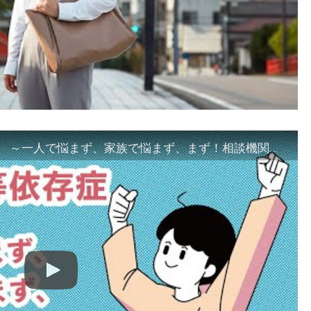
「ギャンブル等依存症対策啓発動画 ～一人で悩まず、家族で悩まず、まず！相談機関へ～」