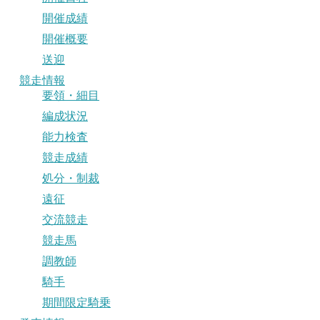
開催成績
開催概要
送迎
競走情報
要領・細目
編成状況
能力検査
競走成績
処分・制裁
遠征
交流競走
競走馬
調教師
騎手
期間限定騎乗