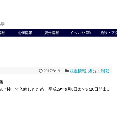
馬場
情報
開催情報
競走情報
イベント情報
施設・ア
2017/8/19
競走情報
,
処分・制裁
番
.4秒）で入線したため、平成29年9月8日までの20日間出走