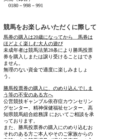
0180－998－991
競馬をお楽しみいただくに際して
馬券の購入は20歳になってから 馬券は
ほどよく楽しむ大人の遊び
未成年者は競馬法第28条により勝馬投票
券を購入しまたは譲り受けることはでき
ません。
無理のない資金で適度に楽しみましょ
う。
勝馬投票券の購入に、のめり込んでしま
う等の不安のある方へ
公営競技ギャンブル依存症カウンセリン
グセンター、精神保健福祉センター、高
知県競馬組合総務課 においてご相談を承
っております。
また、勝馬投票券の購入にのめり込むお
それのある方ご本人やそのご家族からの