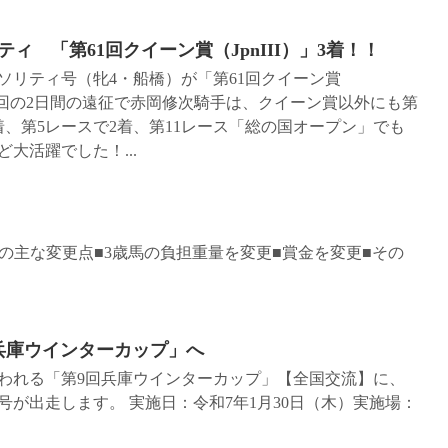
 「第61回クイーン賞（JpnIII）」3着！！
リティ号（牝4・船橋）が「第61回クイーン賞
 今回の2日間の遠征で赤岡修次騎手は、クイーン賞以外にも第
着、第5レースで2着、第11レース「総の国オープン」でも
大活躍でした！...
6年度からの主な変更点■3歳馬の負担重量を変更■賞金を変更■その
兵庫ウインターカップ」へ
行われる「第9回兵庫ウインターカップ」【全国交流】に、
が出走します。 実施日：令和7年1月30日（木）実施場：