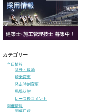
カテゴリー
当日情報
除外・取消
騎乗変更
発走時刻変更
馬場状態
レース後コメント
開催情報
開催日程