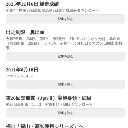
2025年12月6日 競走成績
令和7年度第11回高知競馬第3日競走成績表ダウンロード
記事を読む
出走制限 鼻出血
令和7年度 第8回 第5日 第3競走 5番 モズミツボシ号は、鼻出血
（両側多量、2回目）したため、令和7年11月10日までの30日間出走制
限。
記事を読む
2011年6月18日
ファイル 96-1.pdf
記事を読む
第26回黒船賞（JpnⅢ）実施要領・細目
第26回黒船賞（JpnIII）実施要領・細目ダウンロード
記事を読む
福山「福山・高知連携シリーズ」へ