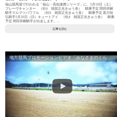
福山競馬場で行われる「福山・高知連携シリーズ」に、5月19日（土）
ブレーヴキャンター （牡6 雑賀正光きゅう舎） 騎乗予定 岡田祥嗣
騎手マルマツパワフル （牡6 雑賀正光きゅう舎） 騎乗予定 黒川知
弘騎手5月20日（日）キュートアイ （牝4 雑賀正光きゅう舎） 騎乗
予定 岡田祥嗣騎手が出走します。...
記事を読む
地方競馬プロモーションビデオ「みなさまのくらしのために」30秒篇｜NAR公式