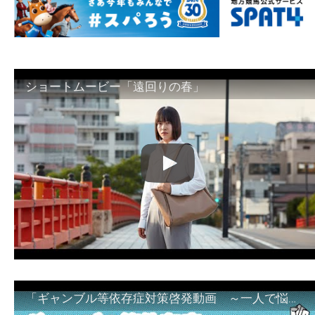
ショートムービー「遠回りの春」
「ギャンブル等依存症対策啓発動画 ～一人で悩まず、家族で悩まず、まず！相談機関へ～」