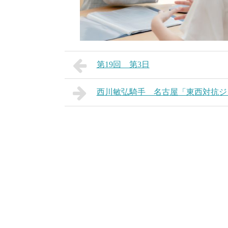
第19回 第3日
西川敏弘騎手 名古屋「東西対抗ジ