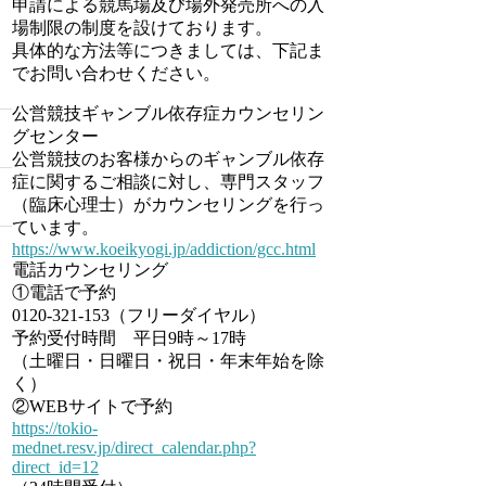
申請による競馬場及び場外発売所への入
場制限の制度を設けております。
具体的な方法等につきましては、下記ま
でお問い合わせください。
公営競技ギャンブル依存症カウンセリン
グセンター
公営競技のお客様からのギャンブル依存
症に関するご相談に対し、専門スタッフ
（臨床心理士）がカウンセリングを行っ
ています。
https://www.koeikyogi.jp/addiction/gcc.html
電話カウンセリング
①電話で予約
0120-321-153（フリーダイヤル）
予約受付時間 平日9時～17時
（土曜日・日曜日・祝日・年末年始を除
く）
②WEBサイトで予約
https://tokio-
mednet.resv.jp/direct_calendar.php?
direct_id=12