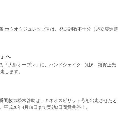
 1番 ホウオウジュレップ号は、発走調教不十分（起立突進落
ン」へ
われる「大師オープン」に、ハンドシェイク （牡6 雑賀正光
出走します。
 1番調教師松木啓助は、キネオスピリット号を出走させたと
平成26年4月19日まで実効2日間賞典停止。