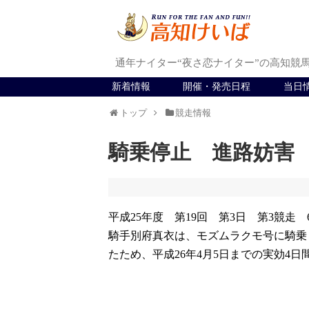
通年ナイター“夜さ恋ナイター”の高知競
新着情報
開催・発売日程
当日
トップ
競走情報
騎乗停止 進路妨害
平成25年度 第19回 第3日 第3競走 
騎手別府真衣は、モズムラクモ号に騎乗
たため、平成26年4月5日までの実効4日