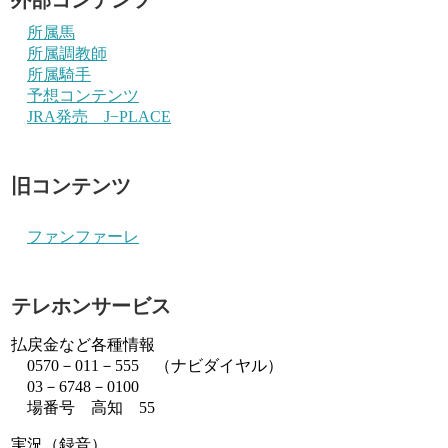
所属馬
所属調教師
所属騎手
予想コンテンツ
JRA発売 J−PLACE
旧コンテンツ
ファンファーレ
テレホンサービス
払戻金など各種情報
0570－011－555 （ナビダイヤル）
03－6748－0100
場番号 高知 55
実況（録音）