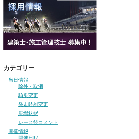
カテゴリー
当日情報
除外・取消
騎乗変更
発走時刻変更
馬場状態
レース後コメント
開催情報
開催日程