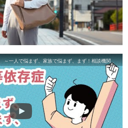
「ギャンブル等依存症対策啓発動画 ～一人で悩まず、家族で悩まず、まず！相談機関へ～」