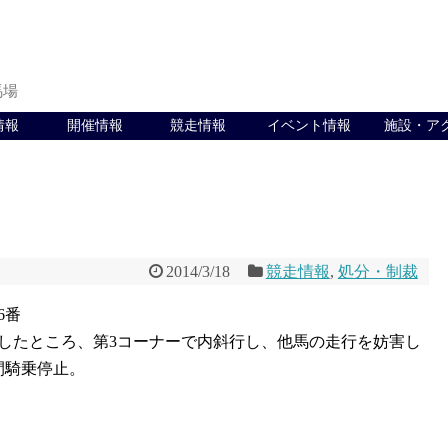
馬場
情報
開催情報
競走情報
イベント情報
施設・ア
2014/3/18
競走情報
,
処分・制裁
6番
したところ、第3コーナーで内斜行し、他馬の走行を妨害し
間騎乗停止。