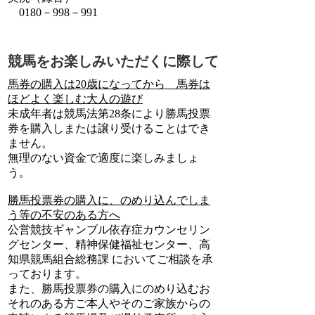
0180－998－991
競馬をお楽しみいただくに際して
馬券の購入は20歳になってから 馬券は
ほどよく楽しむ大人の遊び
未成年者は競馬法第28条により勝馬投票
券を購入しまたは譲り受けることはでき
ません。
無理のない資金で適度に楽しみましょ
う。
勝馬投票券の購入に、のめり込んでしま
う等の不安のある方へ
公営競技ギャンブル依存症カウンセリン
グセンター、精神保健福祉センター、高
知県競馬組合総務課 においてご相談を承
っております。
また、勝馬投票券の購入にのめり込むお
それのある方ご本人やそのご家族からの