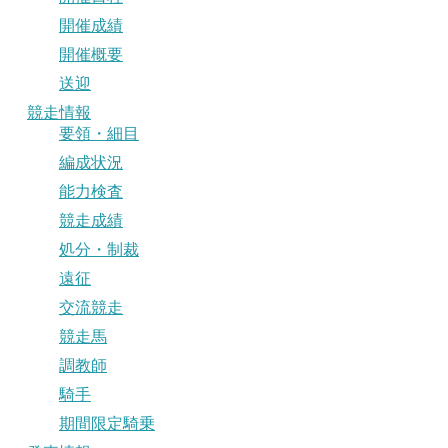
開催成績
開催概要
送迎
競走情報
要領・細目
編成状況
能力検査
競走成績
処分・制裁
遠征
交流競走
競走馬
調教師
騎手
期間限定騎乗