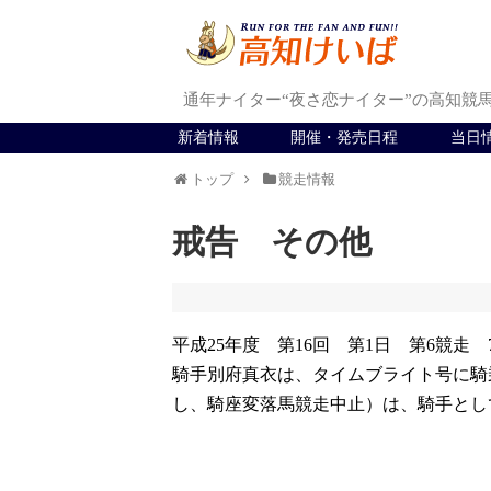
通年ナイター“夜さ恋ナイター”の高知競
新着情報
開催・発売日程
当日
トップ
競走情報
戒告 その他
平成25年度 第16回 第1日 第6競走 
騎手別府真衣は、タイムブライト号に騎
し、騎座変落馬競走中止）は、騎手とし