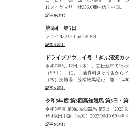
日（日） 高 知 第7競走 ダート 16
11ダイヤマリー牡356.0畑中信司中西...
記事を読む
第6回 第5日
ファイル 219-1.pdf126KB
記事を読む
ドライブアウェイ号 「ぎふ清流カ
令和7年6月12日（木）、笠松競馬で行
（SPⅠ）」に、工藤真司きゅう舎からド
（木）実施場：笠松競馬場距 離：1,400ｍ 
記事を読む
令和5年度 第3回高知競馬 第5日・第
令和5年度 第3回高知競馬 第5日（2023.6.10
せ 4歳田中譲（高知）2023/06/10 6R4枠 
記事を読む