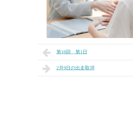
第16回 第1日
2月9日の出走取消