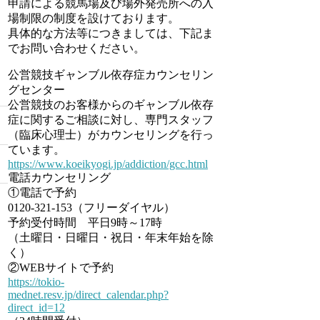
申請による競馬場及び場外発売所への入
場制限の制度を設けております。
具体的な方法等につきましては、下記ま
でお問い合わせください。
公営競技ギャンブル依存症カウンセリン
グセンター
公営競技のお客様からのギャンブル依存
症に関するご相談に対し、専門スタッフ
（臨床心理士）がカウンセリングを行っ
ています。
https://www.koeikyogi.jp/addiction/gcc.html
電話カウンセリング
①電話で予約
0120-321-153（フリーダイヤル）
予約受付時間 平日9時～17時
（土曜日・日曜日・祝日・年末年始を除
く）
②WEBサイトで予約
https://tokio-
mednet.resv.jp/direct_calendar.php?
direct_id=12