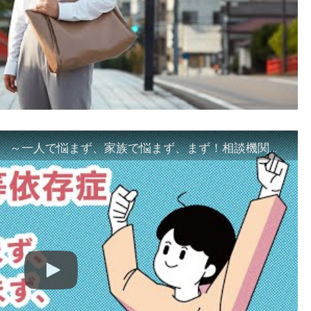
「ギャンブル等依存症対策啓発動画 ～一人で悩まず、家族で悩まず、まず！相談機関へ～」