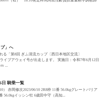
00ｍ（右） 18:10発走枠馬馬名性齢負担重量騎手調教師
ップ」へ
われる「第8回 ぎふ清流カップ〔西日本地区交流〕
ライブアウェイ号が出走します。 実施日：令和7年6月12日
...
6日 騎乗一覧
） 赤岡修次2023/06/10 2R8枠 11番 56.0kgグレートバリア
4番 56.0kgイッシン牡 6歳田中守（高知...