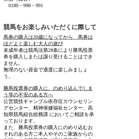
0180－998－991
競馬をお楽しみいただくに際して
馬券の購入は20歳になってから 馬券は
ほどよく楽しむ大人の遊び
未成年者は競馬法第28条により勝馬投票
券を購入しまたは譲り受けることはでき
ません。
無理のない資金で適度に楽しみましょ
う。
勝馬投票券の購入に、のめり込んでしま
う等の不安のある方へ
公営競技ギャンブル依存症カウンセリン
グセンター、精神保健福祉センター、高
知県競馬組合総務課 においてご相談を承
っております。
また、勝馬投票券の購入にのめり込むお
それのある方ご本人やそのご家族からの