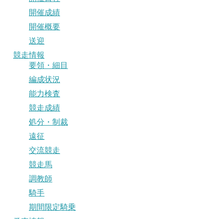
開催成績
開催概要
送迎
競走情報
要領・細目
編成状況
能力検査
競走成績
処分・制裁
遠征
交流競走
競走馬
調教師
騎手
期間限定騎乗