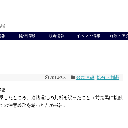
馬場
情報
開催情報
競走情報
イベント情報
施設・ア
2014/2/8
競走情報
,
処分・制裁
7番
乗したところ、進路選定の判断を誤ったこと（前走馬に接触
ての注意義務を怠ったため戒告。