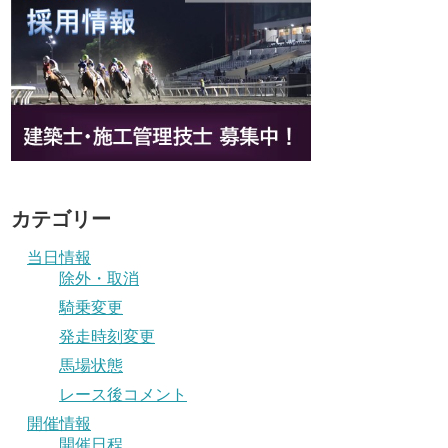
カテゴリー
当日情報
除外・取消
騎乗変更
発走時刻変更
馬場状態
レース後コメント
開催情報
開催日程