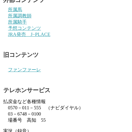
所属馬
所属調教師
所属騎手
予想コンテンツ
JRA発売 J−PLACE
旧コンテンツ
ファンファーレ
テレホンサービス
払戻金など各種情報
0570－011－555 （ナビダイヤル）
03－6748－0100
場番号 高知 55
実況（録音）