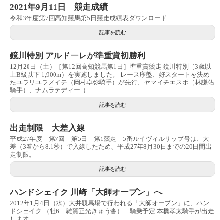
2021年9月11日 競走成績
令和3年度第7回高知競馬第5日競走成績表ダウンロード
記事を読む
鏡川特別 アルドーレが準重賞初勝利
12月20日（土）［第12回高知競馬第1日］準重賞競走 鏡川特別（3歳以
上B級以下 1,900m）を実施しました。 レース序盤、好スタートを決め
たユラリユラメイテ（岡村卓弥騎手）が先行、ヤマイチエスポ（林謙佑
騎手）、ナムラテディー（...
記事を読む
出走制限 大差入線
平成27年度 第7回 第5日 第1競走 5番ルイヴィルリップ号は、大
差（3着から8.1秒）で入線したため、平成27年8月30日までの20日間出
走制限。
記事を読む
ハンドシェイク 川崎「大師オープン」へ
2012年1月4日（水）大井競馬場で行われる「大師オープン」に、ハン
ドシェイク （牡6 雑賀正光きゅう舎） 騎乗予定 本橋孝太騎手が出走
します。