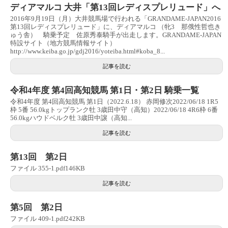
ディアマルコ 大井「第13回レディスプレリュード」へ
2016年9月19日（月）大井競馬場で行われる「GRANDAME-JAPAN2016
第13回レディスプレリュード」に、ディアマルコ （牝3 那俄性哲也き
ゅう舎） 騎乗予定 佐原秀泰騎手が出走します。GRANDAME-JAPAN
特設サイト（地方競馬情報サイト）
http://www.keiba.go.jp/gdj2016/yoteiba.html#koba_8...
記事を読む
令和4年度 第4回高知競馬 第1日・第2日 騎乗一覧
令和4年度 第4回高知競馬 第1日（2022.6.18） 赤岡修次2022/06/18 1R5
枠 5番 56.0kgトップランク牡 3歳田中守（高知）2022/06/18 4R6枠 6番
56.0kgハウドベルク牡 3歳田中譲（高知...
記事を読む
第13回 第2日
ファイル 355-1.pdf146KB
記事を読む
第5回 第2日
ファイル 409-1.pdf242KB