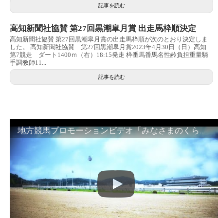
記事を読む
高知新聞社協賛 第27回黒潮皐月賞 出走馬枠順決定
高知新聞社協賛 第27回黒潮皐月賞の出走馬枠順が次のとおり決定しま
した。 高知新聞社協賛 第27回黒潮皐月賞2023年4月30日（日）高知
第7競走 ダート1400ｍ（右）18:15発走 枠番馬番馬名性齢負担重量騎
手調教師11...
記事を読む
地方競馬プロモーションビデオ「みなさまのくらしのために」30秒篇｜NAR公式