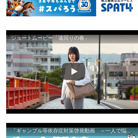
ショートムービー「遠回りの春」
「ギャンブル等依存症対策啓発動画 ～一人で悩まず、家族で悩まず、まず！相談機関へ～」