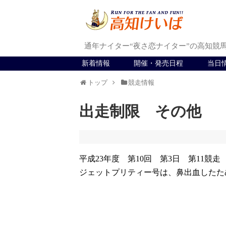
通年ナイター“夜さ恋ナイター”の高知競
新着情報
開催・発売日程
当日
トップ
競走情報
出走制限 その他
平成23年度 第10回 第3日 第11競走
ジェットプリティー号は、鼻出血したため