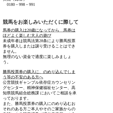
0180－998－991
競馬をお楽しみいただくに際して
馬券の購入は20歳になってから 馬券は
ほどよく楽しむ大人の遊び
未成年者は競馬法第28条により勝馬投票
券を購入しまたは譲り受けることはでき
ません。
無理のない資金で適度に楽しみましょ
う。
勝馬投票券の購入に、のめり込んでしま
う等の不安のある方へ
公営競技ギャンブル依存症カウンセリン
グセンター、精神保健福祉センター、高
知県競馬組合総務課 においてご相談を承
っております。
また、勝馬投票券の購入にのめり込むお
それのある方ご本人やそのご家族からの