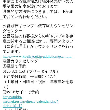
申請による競馬場及び場外発売所への入
場制限の制度を設けております。
具体的な方法等につきましては、下記ま
でお問い合わせください。
公営競技ギャンブル依存症カウンセリン
グセンター
公営競技のお客様からのギャンブル依存
症に関するご相談に対し、専門スタッフ
（臨床心理士）がカウンセリングを行っ
ています。
https://www.koeikyogi.jp/addiction/gcc.html
電話カウンセリング
①電話で予約
0120-321-153（フリーダイヤル）
予約受付時間 平日9時～17時
（土曜日・日曜日・祝日・年末年始を除
く）
②WEBサイトで予約
https://tokio-
mednet.resv.jp/direct_calendar.php?
direct_id=12