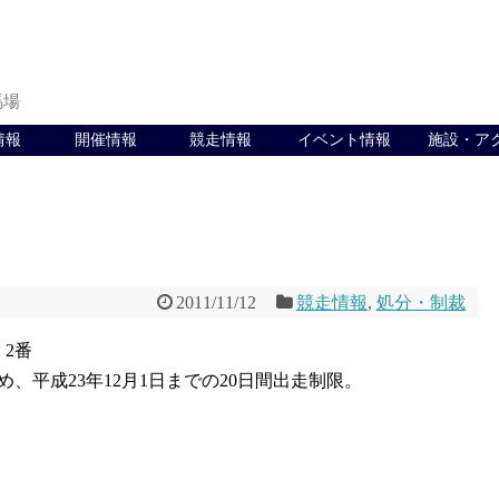
馬場
情報
開催情報
競走情報
イベント情報
施設・ア
2011/11/12
競走情報
,
処分・制裁
 2番
、平成23年12月1日までの20日間出走制限。