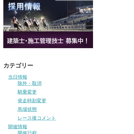
カテゴリー
当日情報
除外・取消
騎乗変更
発走時刻変更
馬場状態
レース後コメント
開催情報
開催日程