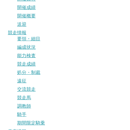
開催成績
開催概要
送迎
競走情報
要領・細目
編成状況
能力検査
競走成績
処分・制裁
遠征
交流競走
競走馬
調教師
騎手
期間限定騎乗