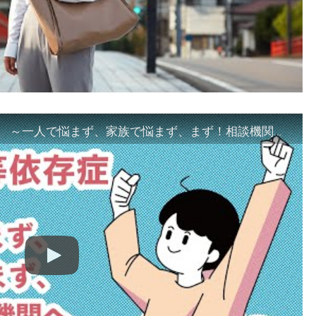
「ギャンブル等依存症対策啓発動画 ～一人で悩まず、家族で悩まず、まず！相談機関へ～」