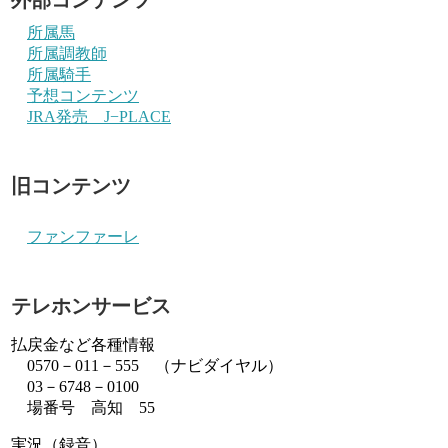
所属馬
所属調教師
所属騎手
予想コンテンツ
JRA発売 J−PLACE
旧コンテンツ
ファンファーレ
テレホンサービス
払戻金など各種情報
0570－011－555 （ナビダイヤル）
03－6748－0100
場番号 高知 55
実況（録音）