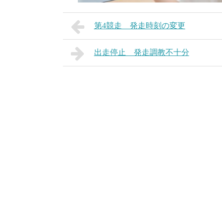
第4競走 発走時刻の変更
出走停止 発走調教不十分