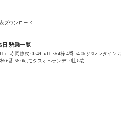
績表ダウンロード
6日 騎乗一覧
） 赤岡修次2024/05/11 3R4枠 4番 54.0kgバレンタインガ
5枠 6番 56.0kgモダスオペランディ牡 8歳...