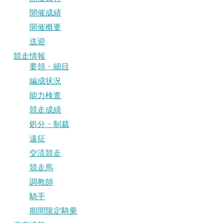
開催成績
開催概要
送迎
競走情報
要領・細目
編成状況
能力検査
競走成績
処分・制裁
遠征
交流競走
競走馬
調教師
騎手
期間限定騎乗