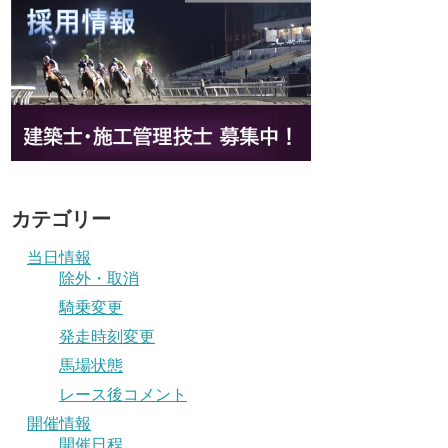
カテゴリー
当日情報
除外・取消
騎乗変更
発走時刻変更
馬場状態
レース後コメント
開催情報
開催日程