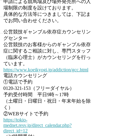
申請による競馬場及び場外発売所への入
場制限の制度を設けております。
具体的な方法等につきましては、下記ま
でお問い合わせください。
公営競技ギャンブル依存症カウンセリン
グセンター
公営競技のお客様からのギャンブル依存
症に関するご相談に対し、専門スタッフ
（臨床心理士）がカウンセリングを行っ
ています。
https://www.koeikyogi.jp/addiction/gcc.html
電話カウンセリング
①電話で予約
0120-321-153（フリーダイヤル）
予約受付時間 平日9時～17時
（土曜日・日曜日・祝日・年末年始を除
く）
②WEBサイトで予約
https://tokio-
mednet.resv.jp/direct_calendar.php?
direct_id=12