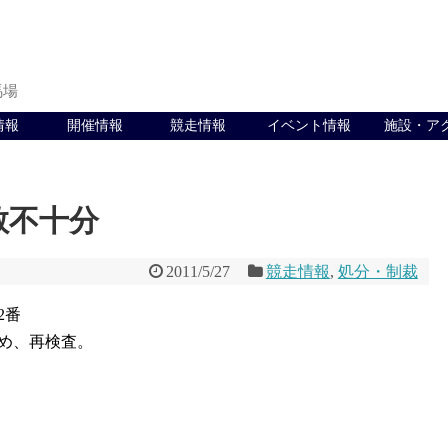
馬場
情報
開催情報
競走情報
イベント情報
施設・ア
教不十分
2011/5/27
競走情報
,
処分・制裁
2番
め、再検査。