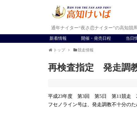
通年ナイター“夜さ恋ナイター”の高知競
新着情報
開催・発売日程
当日
トップ
競走情報
再検査指定 発走調
平成23年度 第3回 第5日 第11競走 
フセノライン号は、発走調教不十分のた