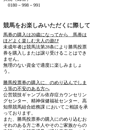
0180－998－991
競馬をお楽しみいただくに際して
馬券の購入は20歳になってから 馬券は
ほどよく楽しむ大人の遊び
未成年者は競馬法第28条により勝馬投票
券を購入しまたは譲り受けることはでき
ません。
無理のない資金で適度に楽しみましょ
う。
勝馬投票券の購入に、のめり込んでしま
う等の不安のある方へ
公営競技ギャンブル依存症カウンセリン
グセンター、精神保健福祉センター、高
知県競馬組合総務課 においてご相談を承
っております。
また、勝馬投票券の購入にのめり込むお
それのある方ご本人やそのご家族からの