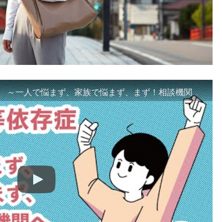
「ギャンブル等依存症対策啓発動画 ～一人で悩まず、家族で悩まず、まず！相談機関へ～」