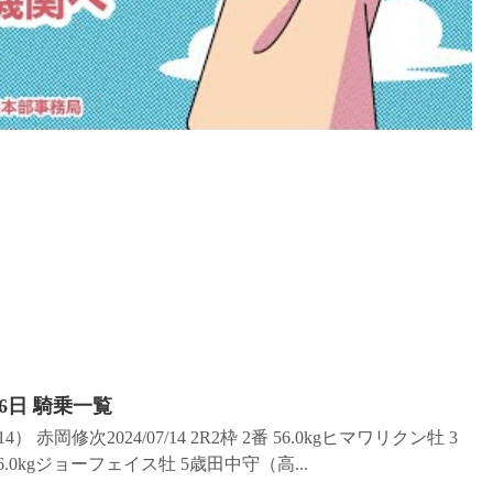
6日 騎乗一覧
） 赤岡修次2024/07/14 2R2枠 2番 56.0kgヒマワリクン牡 3
 56.0kgジョーフェイス牡 5歳田中守（高...