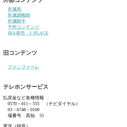
所属馬
所属調教師
所属騎手
予想コンテンツ
JRA発売 J−PLACE
旧コンテンツ
ファンファーレ
テレホンサービス
払戻金など各種情報
0570－011－555 （ナビダイヤル）
03－6748－0100
場番号 高知 55
実況（録音）