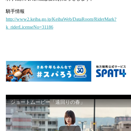
騎手情報
http://www2.keiba.go.jp/KeibaWeb/DataRoom/RiderMark?
k_riderLicenseNo=31186
ショートムービー「遠回りの春」