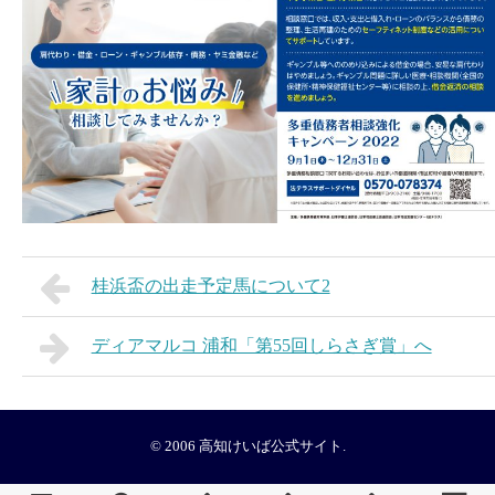
桂浜盃の出走予定馬について2
ディアマルコ 浦和「第55回しらさぎ賞」へ
© 2006
高知けいば公式サイト
.