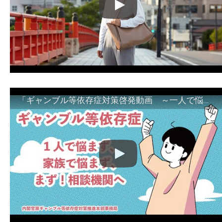
「ギャンブル等依存症対策啓発動画 ～一人で悩まず、家族で悩まず、まず！相談機関へ～」