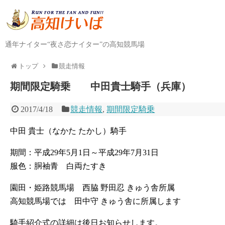
通年ナイター“夜さ恋ナイター”の高知競馬場
トップ
競走情報
期間限定騎乗 中田貴士騎手（兵庫）
2017/4/18
競走情報
,
期間限定騎乗
中田 貴士（なかた たかし）騎手
期間：平成29年5月1日～平成29年7月31日
服色：胴袖青 白両たすき
園田・姫路競馬場 西脇 野田忍 きゅう舎所属
高知競馬場では 田中守 きゅう舎に所属します
騎手紹介式の詳細は後日お知らせします。