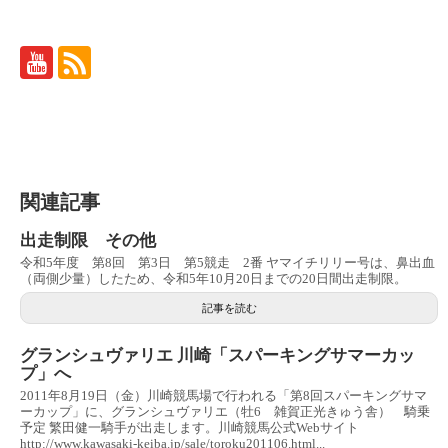
関連記事
出走制限 その他
令和5年度 第8回 第3日 第5競走 2番 ヤマイチリリー号は、鼻出血
（両側少量）したため、令和5年10月20日までの20日間出走制限。
記事を読む
グランシュヴァリエ 川崎「スパーキングサマーカッ
プ」へ
2011年8月19日（金）川崎競馬場で行われる「第8回スパーキングサマ
ーカップ」に、グランシュヴァリエ（牡6 雑賀正光きゅう舎） 騎乗
予定 繁田健一騎手が出走します。川崎競馬公式Webサイト
http://www.kawasaki-keiba.jp/sale/toroku201106.html...