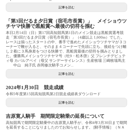
記事を読む
「第3回だるま夕日賞（宿毛市長賞）」 メイショウツ
チヤマ快勝で黒船賞へ最後の切符を掴む
本日2月14日（日）第17回高知競馬第1日のメイン競走は黒船賞選考競
走「第3回だるま夕日賞（宿毛市長賞）」（4歳以上 1,600m）でした。
レースは揃ったスタートの中、番手で進めたメイショウツチヤマが３コ
ーナーで鞭が入ると、そのまま４コーナーで先頭に立ち、後続をつけ離
し２着に３馬身差をつける快勝で、黒船賞最後の切符を掴みとりまし
た。優勝馬メイショウツチヤマ号（牡9・松木啓）父 フレンチデピュテ
ィ母 カパルアベイ（母父 サンデーサイレンス）生産牧場 三嶋牧場馬主
中山 純子氏 赤岡修次騎手コメン...
記事を読む
2024年1月30日 競走成績
令和5年度第15回高知競馬第2日競走成績表ダウンロード
記事を読む
吉原寛人騎手 期間限定騎乗の延長について
高知競馬で期間限定騎乗中の吉原寛人騎手が、令和4年3月30日まで期間
を延長することになりましたのでお知らせします。 [騎手情報］（ＮＡ