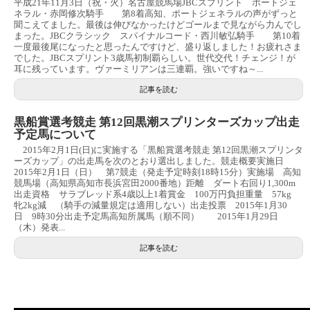
平成21年11月3日（祝・火）名古屋競馬場JBCスプリント ポートジェ
ネラル・赤岡修次騎手 第8着高知、ポートジェネラルの声がずっと
聞こえてました。最後は伸びなかったけどゴールまで見ながら力んでし
まった。JBCクラシック スパイナルコード・西川敏弘騎手 第10着
一度最後尾になったと思ったんですけど、盛り返しました！お疲れさま
でした。JBCスプリント3歳馬初制覇らしい。世代交代！チェンジ！が
耳に残っています。ヴァーミリアンは三連覇。強いですね～...
記事を読む
黒船賞選考競走 第12回黒潮スプリンターズカップ出走
予定馬について
2015年2月1日(日)に実施する「黒船賞選考競走 第12回黒潮スプリンタ
ーズカップ」の出走馬を次のとおり選出しました。競走概要実施日
2015年2月1日（日） 第7競走（発走予定時刻18時15分）実施場 高知
競馬場（高知県高知市長浜宮田2000番地）距離 ダート右回り1,300m
出走資格 サラブレッド系4歳以上1着賞金 100万円負担重量 57kg
牝2kg減 （騎手の減量規定は適用しない）出走投票 2015年1月30
日 9時30分出走予定馬高知所属馬（順不同） 2015年1月29日
（木）発表...
記事を読む