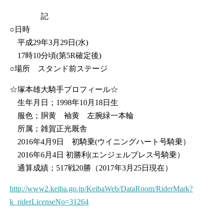
記
○日時
平成29年3月29日(水)
17時10分頃(第5R確定後)
○場所 スタンド前ステージ
☆塚本雄大騎手プロフィール☆
生年月日；1998年10月18日生
服色；胴黄 袖黄 左腕緑一本輪
所属；雑賀正光厩舎
2016年4月9日 初騎乗(ウイニングハート号騎乗）
2016年6月4日 初勝利(エンジェルブレス号騎乗）
通算成績；517戦20勝（2017年3月25日現在）
http://www2.keiba.go.jp/KeibaWeb/DataRoom/RiderMark?
k_riderLicenseNo=31264