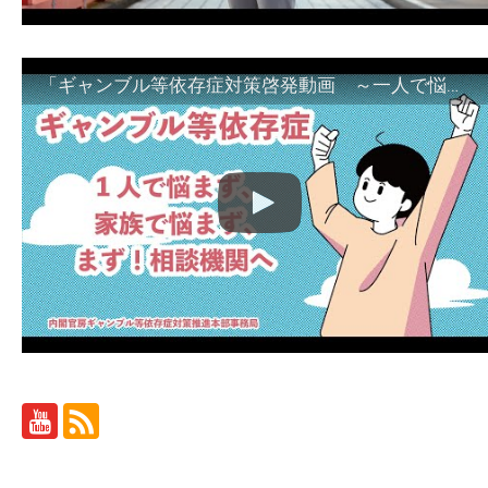
「ギャンブル等依存症対策啓発動画 ～一人で悩まず、家族で悩まず、まず！相談機関へ～」