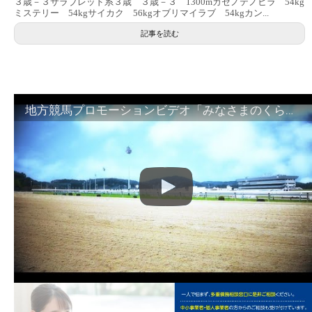
３歳－３サラブレッド系３歳 ３歳－３ 1300mカゼノテノヒラ 54kg
ミステリー 54kgサイカク 56kgオブリマイラブ 54kgカン...
記事を読む
地方競馬プロモーションビデオ「みなさまのくらしのために」30秒篇｜NAR公式