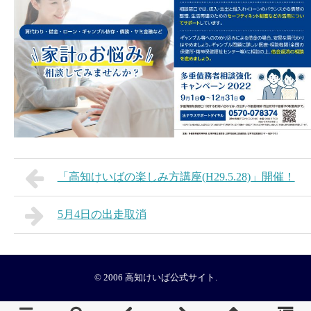
「高知けいばの楽しみ方講座(H29.5.28)」開催！
5月4日の出走取消
© 2006
高知けいば公式サイト
.