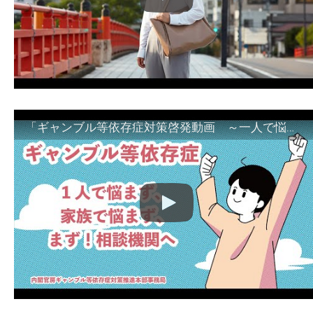
「ギャンブル等依存症対策啓発動画 ～一人で悩まず、家族で悩まず、まず！相談機関へ～」