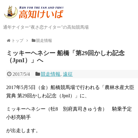
通年ナイター“夜さ恋ナイター”の高知競馬場
トップ
競走情報
ミッキーヘネシー 船橋「第29回かしわ記念
（JpnI）」へ
2017/5/4
競走情報
,
遠征
2017年5月5日（金）船橋競馬場で行われる「農林水産大臣
賞典 第29回かしわ記念（JpnI）」に、
ミッキーヘネシー（牡8 別府真司きゅう舎） 騎乗予定
小杉亮騎手
が出走します。