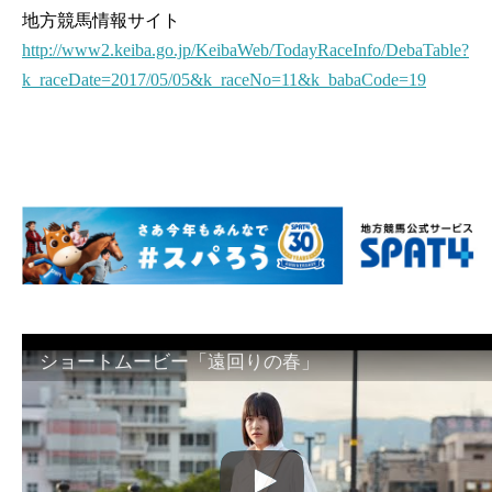
地方競馬情報サイト
http://www2.keiba.go.jp/KeibaWeb/TodayRaceInfo/DebaTable?
k_raceDate=2017/05/05&k_raceNo=11&k_babaCode=19
ショートムービー「遠回りの春」