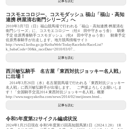
記事を読む
コスモエコロジー、コスモダッシュ 福山「福山・高知
連携 桝屋清右衛門シリーズ」へ
2010年3月7日（日）福山競馬場で行われる「福山・高知連携 桝屋清右
衛門シリーズ」に、コスモエコロジー （牡4 田中守きゅう舎） 騎乗
予定 佐原秀泰騎手コスモダッシュ （牝4 田中守きゅう舎） 騎乗予定
佐原秀泰騎手が出走します。地方競馬情報サイト
http://www2.keiba.go.jp/KeibaWeb/TodayRaceInfo/RaceList?
k_babaCode=30&k_raceDate=2010/03/07...
記事を読む
西川敏弘騎手 名古屋「東西対抗ジョッキー名人戦」
に出場！
2014年3月26日（水）名古屋競馬場で行われる「東西対抗ジョッキー
名人戦」に西川敏弘騎手が出場します。 ご声援よろしくお願いしま
す！「全国騎手交流2014 東西対抗ジョッキー名人戦」概要
http://www.nagoyakeiba.com/news/2014/02/meijinsen.html...
記事を読む
令和5年度第22サイクル編成状況
2024年1月25日現在 令和5年度第15回高知競馬第1日（2024.1.28） 1R