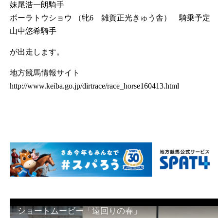
妹尾浩一朗騎手
ボーラトウショウ （牝6 雑賀正光きゅう舎） 騎乗予定
山中悠希騎手
が出走します。
地方競馬情報サイト
http://www.keiba.go.jp/dirtrace/race_horse160413.html
ショートムービー「遠回りの春」