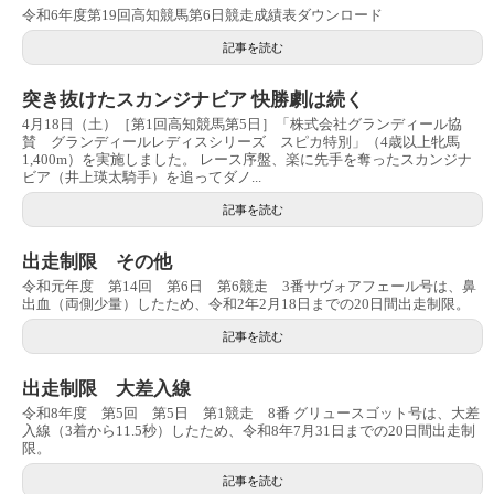
令和6年度第19回高知競馬第6日競走成績表ダウンロード
記事を読む
突き抜けたスカンジナビア 快勝劇は続く
4月18日（土）［第1回高知競馬第5日］「株式会社グランディール協
賛 グランディールレディスシリーズ スピカ特別」（4歳以上牝馬
1,400m）を実施しました。 レース序盤、楽に先手を奪ったスカンジナ
ビア（井上瑛太騎手）を追ってダノ...
記事を読む
出走制限 その他
令和元年度 第14回 第6日 第6競走 3番サヴォアフェール号は、鼻
出血（両側少量）したため、令和2年2月18日までの20日間出走制限。
記事を読む
出走制限 大差入線
令和8年度 第5回 第5日 第1競走 8番 グリュースゴット号は、大差
入線（3着から11.5秒）したため、令和8年7月31日までの20日間出走制
限。
記事を読む