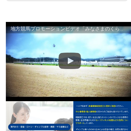
地方競馬プロモーションビデオ「みなさまのくらしのために」30秒篇｜NAR公式