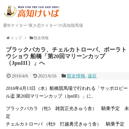
通年ナイター“夜さ恋ナイター”の高知競馬場
トップ
競走情報
ブラックバカラ、チェルカトローバ、ボーラト
ウショウ 船橋「第20回マリーンカップ
（JpnIII）」へ
2016/4/6
2021/6/16
競走情報
,
遠征
2016年4月13日（水）船橋競馬場で行われる「サッポロビー
ル盃 第20回マリーンカップ（JpnIII）」に、
ブラックバカラ （牝5 雑賀正光きゅう舎） 騎乗予定 未
定
チェルカトローバ （牝9 打越勇児きゅう舎） 騎乗予定