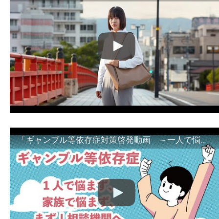
「ギャンブル等依存症対策啓発動画 ～一人で悩まず、家族で悩まず、まず！相談機関へ～」