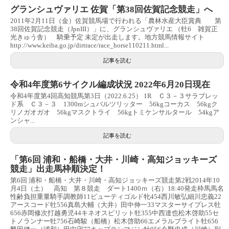
グランシュヴァリエ 佐賀「第38回佐賀記念競走」へ
2011年2月11日（金）佐賀競馬場で行われる「農林水産大臣賞典 第
38回佐賀記念競走（JpnIII）」に、グランシュヴァリエ （牡6 雑賀正
光きゅう舎） 騎乗予定 未定が出走します。地方競馬情報サイト
http://www.keiba.go.jp/dirtrace/race_horse110211.html...
記事を読む
令和4年度第6サイクル編成状況 2022年6月20日現在
令和4年度第4回高知競馬第3日（2022.6.25） 1R Ｃ３－３サラブレッ
ド系 Ｃ３－３ 1300mシュバルツリッター 56kgコーカス 56kgク
リノガオガオ 56kgマスクトライ 56kgトミケンサルタール 54kgア
ンシャ...
記事を読む
「第6回 浦和・船橋・大井・川崎・高知ジョッキーズ
競走」出走馬枠順決定！
第6回 浦和・船橋・大井・川崎・高知ジョッキーズ競走第2戦2014年10
月4日（土） 高知 第８競走 ダート1400ｍ（右）18:40発走枠馬馬名
性齢負担重量騎手調教師11ビューティゴルド牝454西川敏弘細川忠義22
アースコード牡556真島大輔（大井）田中伸一33マスターサイプレス牡
656赤岡修次打越勇児44キネオスピリット牡355中西達也松木啓助55セ
トノランナー牡756石崎駿（船橋）松木啓助66エメラルブライト牡656