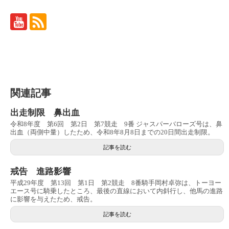
関連記事
出走制限 鼻出血
令和8年度 第6回 第2日 第7競走 9番 ジャスパーバローズ号は、鼻
出血（両側中量）したため、令和8年8月8日までの20日間出走制限。
記事を読む
戒告 進路影響
平成29年度 第13回 第1日 第2競走 8番騎手岡村卓弥は、トーヨー
エース号に騎乗したところ、最後の直線において内斜行し、他馬の進路
に影響を与えたため、戒告。
記事を読む