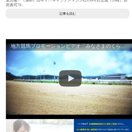
繁田健一（浦和）田中守77キャプテンマジン牡956今野忠成（川崎）別
府真司78...
記事を読む
地方競馬プロモーションビデオ「みなさまのくらしのために」30秒篇｜NAR公式