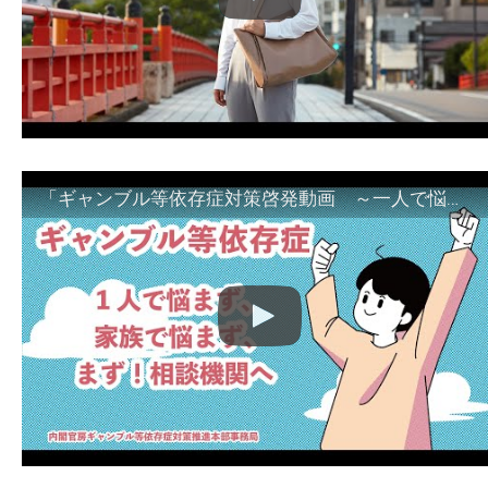
「ギャンブル等依存症対策啓発動画 ～一人で悩まず、家族で悩まず、まず！相談機関へ～」