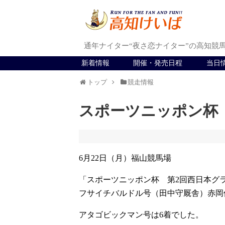
通年ナイター“夜さ恋ナイター”の高知競
新着情報
開催・発売日程
当日
トップ
競走情報
スポーツニッポン杯
6月22日（月）福山競馬場
「スポーツニッポン杯 第2回西日本グ
フサイチバルドル号（田中守厩舎）赤岡
アタゴビックマン号は6着でした。