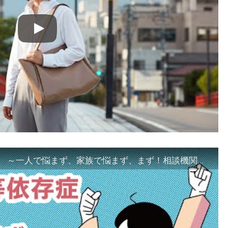
「ギャンブル等依存症対策啓発動画 ～一人で悩まず、家族で悩まず、まず！相談機関へ～」