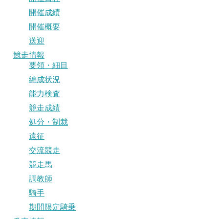
開催成績
開催概要
送迎
競走情報
要領・細目
編成状況
能力検査
競走成績
処分・制裁
遠征
交流競走
競走馬
調教師
騎手
期間限定騎乗