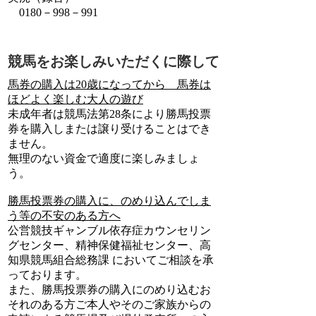
0180－998－991
競馬をお楽しみいただくに際して
馬券の購入は20歳になってから 馬券は
ほどよく楽しむ大人の遊び
未成年者は競馬法第28条により勝馬投票
券を購入しまたは譲り受けることはでき
ません。
無理のない資金で適度に楽しみましょ
う。
勝馬投票券の購入に、のめり込んでしま
う等の不安のある方へ
公営競技ギャンブル依存症カウンセリン
グセンター、精神保健福祉センター、高
知県競馬組合総務課 においてご相談を承
っております。
また、勝馬投票券の購入にのめり込むお
それのある方ご本人やそのご家族からの