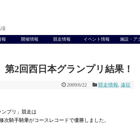
馬場
情報
開催情報
競走情報
イベント情報
施設・ア
 第2回西日本グランプリ結果！
2009/6/22
競走情報
,
遠征
ランプリ」競走は
修次騎手騎乗がコースレコードで優勝しました。