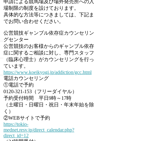
申請による競馬場及び場外発売所への入
場制限の制度を設けております。
具体的な方法等につきましては、下記ま
でお問い合わせください。
公営競技ギャンブル依存症カウンセリン
グセンター
公営競技のお客様からのギャンブル依存
症に関するご相談に対し、専門スタッフ
（臨床心理士）がカウンセリングを行っ
ています。
https://www.koeikyogi.jp/addiction/gcc.html
電話カウンセリング
①電話で予約
0120-321-153（フリーダイヤル）
予約受付時間 平日9時～17時
（土曜日・日曜日・祝日・年末年始を除
く）
②WEBサイトで予約
https://tokio-
mednet.resv.jp/direct_calendar.php?
direct_id=12