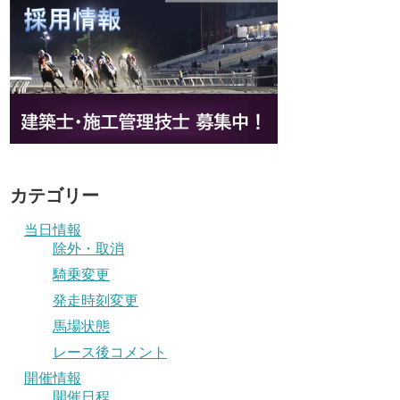
カテゴリー
当日情報
除外・取消
騎乗変更
発走時刻変更
馬場状態
レース後コメント
開催情報
開催日程