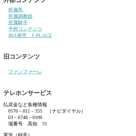
所属馬
所属調教師
所属騎手
予想コンテンツ
JRA発売 J−PLACE
旧コンテンツ
ファンファーレ
テレホンサービス
払戻金など各種情報
0570－011－555 （ナビダイヤル）
03－6748－0100
場番号 高知 55
実況（録音）