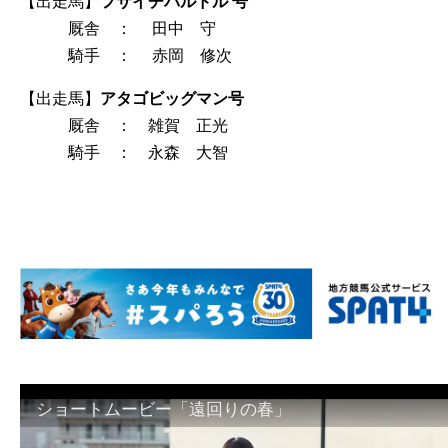
【出走馬】
フサイチバルドル 号
厩舎 ： 田中 守
騎手 ： 赤岡 修次
【出走馬】
アタゴビッグマン号
厩舎 ： 雑賀 正光
騎手 ： 永森 大智
ショートムービー「遠回りの春」