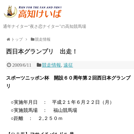
通年ナイター“夜さ恋ナイター”の高知競馬場
トップ
競走情報
西日本グランプリ 出走！
2009/6/11
競走情報
,
遠征
スポーツニッポン杯 開設６０周年第２回西日本グランプ
リ
○実施年月日 ： 平成２１年６月２２日（月）
○実施競馬場 ： 福山競馬場
○距離 ： ２,２５０ｍ