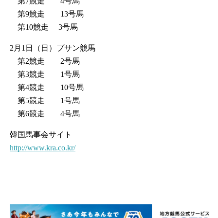
第7競走 4号馬
第9競走 13号馬
第10競走 3号馬
2月1日（日）プサン競馬
第2競走 2号馬
第3競走 1号馬
第4競走 10号馬
第5競走 1号馬
第6競走 4号馬
韓国馬事会サイト
http://www.kra.co.kr/