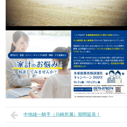
中地雄一騎手（川崎所属）期間延長！