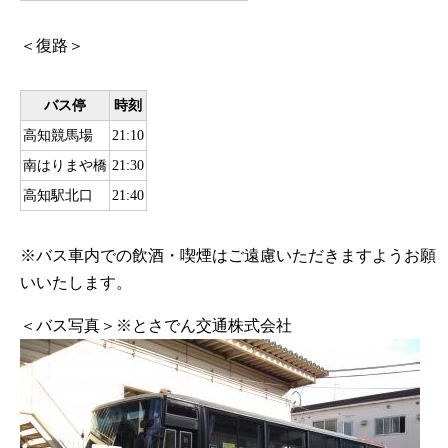
＜復路＞
バス停
時刻
高知競馬場
21:10
南はりまや橋
21:30
高知駅北口
21:40
※バス車内での飲酒・喫煙はご遠慮いただきますようお願
いいたします。
＜バス写真＞※とさでん交通株式会社