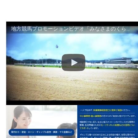
地方競馬プロモーションビデオ「みなさまのくらしのために」30秒篇｜NAR公式