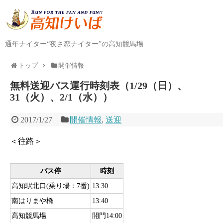
通年ナイター“夜さ恋ナイター”の高知競馬場
トップ
開催情報
無料送迎バス運行時刻表（1/29（日）、
31（火）、2/1（水））
2017/1/27
開催情報
,
送迎
＜往路＞
バス停
時刻
高知駅北口(乗り場：7番)
13:30
南はりまや橋
13:40
高知競馬場
開門14:00