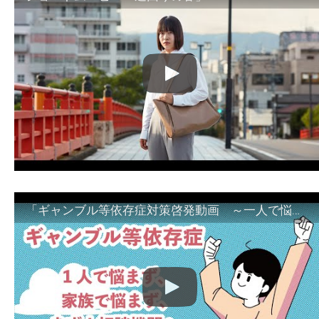
「ギャンブル等依存症対策啓発動画 ～一人で悩まず、家族で悩まず、まず！相談機関へ～」