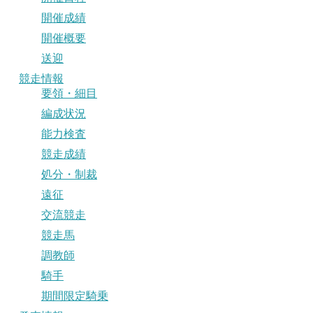
開催成績
開催概要
送迎
競走情報
要領・細目
編成状況
能力検査
競走成績
処分・制裁
遠征
交流競走
競走馬
調教師
騎手
期間限定騎乗