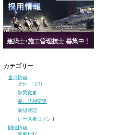
カテゴリー
当日情報
除外・取消
騎乗変更
発走時刻変更
馬場状態
レース後コメント
開催情報
開催日程