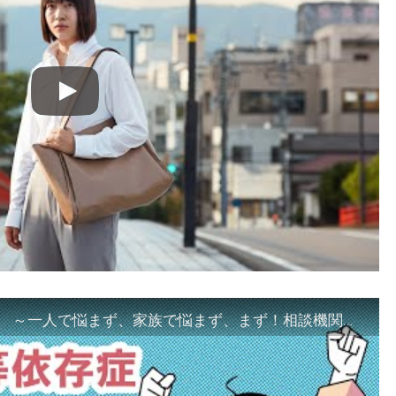
「ギャンブル等依存症対策啓発動画 ～一人で悩まず、家族で悩まず、まず！相談機関へ～」