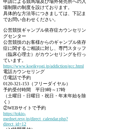
申請による競馬場及び場外発売所への入
場制限の制度を設けております。
具体的な方法等につきましては、下記ま
でお問い合わせください。
公営競技ギャンブル依存症カウンセリン
グセンター
公営競技のお客様からのギャンブル依存
症に関するご相談に対し、専門スタッフ
（臨床心理士）がカウンセリングを行っ
ています。
https://www.koeikyogi.jp/addiction/gcc.html
電話カウンセリング
①電話で予約
0120-321-153（フリーダイヤル）
予約受付時間 平日9時～17時
（土曜日・日曜日・祝日・年末年始を除
く）
②WEBサイトで予約
https://tokio-
mednet.resv.jp/direct_calendar.php?
direct_id=12