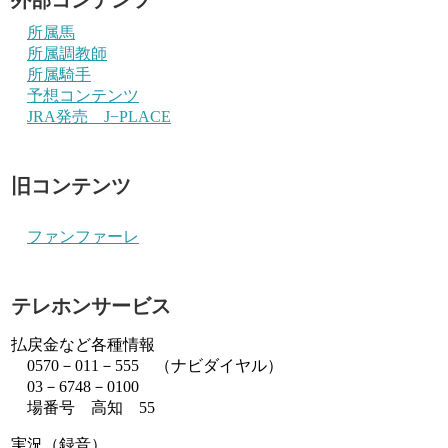
所属馬
所属調教師
所属騎手
予想コンテンツ
JRA発売 J−PLACE
旧コンテンツ
ファンファーレ
テレホンサービス
払戻金など各種情報
0570－011－555 （ナビダイヤル）
03－6748－0100
場番号 高知 55
実況（録音）