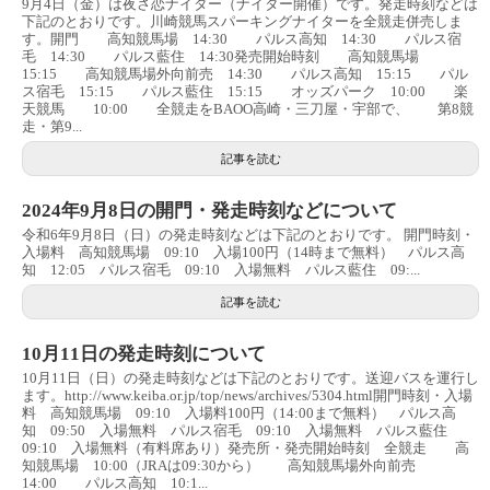
9月4日（金）は夜さ恋ナイター（ナイター開催）です。発走時刻などは
下記のとおりです。川崎競馬スパーキングナイターを全競走併売しま
す。開門 高知競馬場 14:30 パルス高知 14:30 パルス宿
毛 14:30 パルス藍住 14:30発売開始時刻 高知競馬場
15:15 高知競馬場外向前売 14:30 パルス高知 15:15 パル
ス宿毛 15:15 パルス藍住 15:15 オッズパーク 10:00 楽
天競馬 10:00 全競走をBAOO高崎・三刀屋・宇部で、 第8競
走・第9...
記事を読む
2024年9月8日の開門・発走時刻などについて
令和6年9月8日（日）の発走時刻などは下記のとおりです。 開門時刻・
入場料 高知競馬場 09:10 入場100円（14時まで無料） パルス高
知 12:05 パルス宿毛 09:10 入場無料 パルス藍住 09:...
記事を読む
10月11日の発走時刻について
10月11日（日）の発走時刻などは下記のとおりです。送迎バスを運行し
ます。http://www.keiba.or.jp/top/news/archives/5304.html開門時刻・入場
料 高知競馬場 09:10 入場料100円（14:00まで無料） パルス高
知 09:50 入場無料 パルス宿毛 09:10 入場無料 パルス藍住
09:10 入場無料（有料席あり）発売所・発売開始時刻 全競走 高
知競馬場 10:00（JRAは09:30から） 高知競馬場外向前売
14:00 パルス高知 10:1...