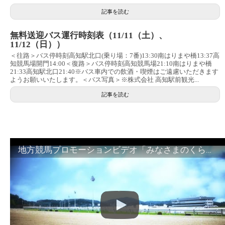
記事を読む
無料送迎バス運行時刻表（11/11（土）、
11/12（日））
＜往路＞バス停時刻高知駅北口(乗り場：7番)13:30南はりまや橋13:37高
知競馬場開門14:00＜復路＞バス停時刻高知競馬場21:10南はりまや橋
21:33高知駅北口21:40※バス車内での飲酒・喫煙はご遠慮いただきます
ようお願いいたします。＜バス写真＞※株式会社 高知駅前観光...
記事を読む
地方競馬プロモーションビデオ「みなさまのくらしのために」30秒篇｜NAR公式