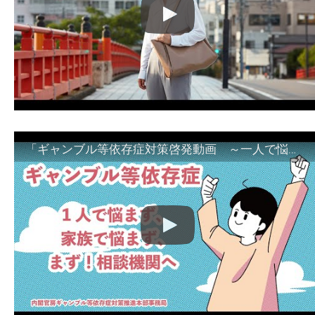
「ギャンブル等依存症対策啓発動画 ～一人で悩まず、家族で悩まず、まず！相談機関へ～」