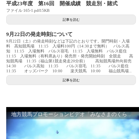
平成23年度 第16回 開催成績 競走別・賭式
ファイル 165-1.pdf15KB
記事を読む
9月22日の発走時刻について
9月22日（土）の発走時刻などは下記のとおりです。開門時刻・入場
料 高知競馬場 11:15 入場料100円（14:30まで無料） パルス高
知 11:15 入場無料 パルス宿毛 11:15 入場無料 パルス藍住
11:15 入場無料（有料席あり）発売所・発売開始時刻 全競走 高
知競馬場 11:35（福山第1競走発走20分前） 高知競馬場外向前売
14:30 パルス高知 11:35 パルス宿毛 11:35 パルス藍住
11:35 オッズパーク 10:00 楽天競馬 10:00 福山競馬場...
記事を読む
地方競馬プロモーションビデオ「みなさまのくらしのために」30秒篇｜NAR公式