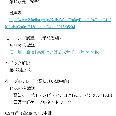
第12競走 20:50
出馬表
http://www2.keiba.go.jp/KeibaWeb/TodayRaceInfo/RaceList?
k_babaCode=31&k_raceDate=2015/05/04
モーニング展望。（予想番組）
14:00から放送
モー展。通信 | 高知けいば公式サイト (keiba.or.jp)
パドック解説
第4競走から
ケーブルテレビ（高知けいば中継）
14:00から放送
高知ケーブルテレビ（アナログ19ch、デジタル718ch）
四万十町ケーブルネットワーク
CS放送（高知けいば中継）