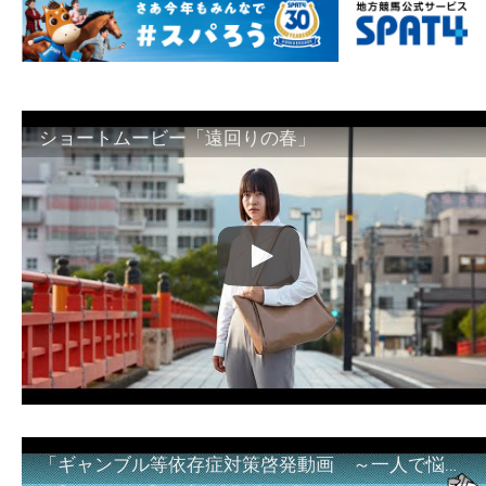
ショートムービー「遠回りの春」
「ギャンブル等依存症対策啓発動画 ～一人で悩まず、家族で悩まず、まず！相談機関へ～」