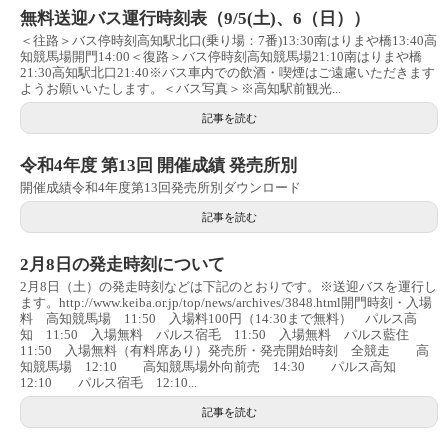
無料送迎バス運行時刻表（9/5(土)、6（日））
＜往路＞バス停時刻高知駅北口(乗り場：7番)13:30南はりまや橋13:40高
知競馬場開門14:00＜復路＞バス停時刻高知競馬場21:10南はりまや橋
21:30高知駅北口21:40※バス車内での飲酒・喫煙はご遠慮いただきます
ようお願いいたします。＜バス写真＞※高知駅前観光...
記事を読む
令和4年度 第13回 開催成績 発売所別
開催成績令和4年度第13回発売所別ダウンロード
記事を読む
2月8日の発走時刻について
2月8日（土）の発走時刻などは下記のとおりです。※送迎バスを運行し
ます。http://www.keiba.or.jp/top/news/archives/3848.html開門時刻・入場
料 高知競馬場 11:50 入場料100円（14:30まで無料） パルス高
知 11:50 入場無料 パルス宿毛 11:50 入場無料 パルス藍住
11:50 入場無料（有料席あり）発売所・発売開始時刻 全競走 高
知競馬場 12:10 高知競馬場外向前売 14:30 パルス高知
12:10 パルス宿毛 12:10...
記事を読む