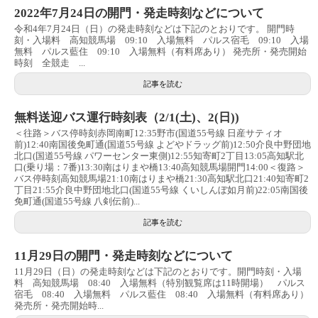
2022年7月24日の開門・発走時刻などについて
令和4年7月24日（日）の発走時刻などは下記のとおりです。 開門時
刻・入場料 高知競馬場 09:10 入場無料 パルス宿毛 09:10 入場
無料 パルス藍住 09:10 入場無料（有料席あり） 発売所・発売開始
時刻 全競走 ...
記事を読む
無料送迎バス運行時刻表（2/1(土)、2(日))
＜往路＞バス停時刻赤岡南町12:35野市(国道55号線 日産サティオ
前)12:40南国後免町通(国道55号線 よどやドラッグ前)12:50介良中野団地
北口(国道55号線 パワーセンター東側)12:55知寄町2丁目13:05高知駅北
口(乗り場：7番)13:30南はりまや橋13:40高知競馬場開門14:00＜復路＞
バス停時刻高知競馬場21:10南はりまや橋21:30高知駅北口21:40知寄町2
丁目21:55介良中野団地北口(国道55号線 くいしんぼ如月前)22:05南国後
免町通(国道55号線 八剣伝前)...
記事を読む
11月29日の開門・発走時刻などについて
11月29日（日）の発走時刻などは下記のとおりです。開門時刻・入場
料 高知競馬場 08:40 入場無料（特別観覧席は11時開場） パルス
宿毛 08:40 入場無料 パルス藍住 08:40 入場無料（有料席あり）
発売所・発売開始時...