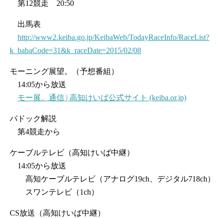
第12競走 20:50
出馬表
http://www2.keiba.go.jp/KeibaWeb/TodayRaceInfo/RaceList?
k_babaCode=31&k_raceDate=2015/02/08
モーニング展望。（予想番組）
14:05から放送
モー展。通信 | 高知けいば公式サイト (keiba.or.jp)
パドック解説
第4競走から
ケーブルテレビ（高知けいば中継）
14:05から放送
高知ケーブルテレビ（アナログ19ch、デジタル718ch）
スワンテレビ（1ch）
CS放送（高知けいば中継）