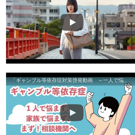
「ギャンブル等依存症対策啓発動画 ～一人で悩まず、家族で悩まず、まず！相談機関へ～」