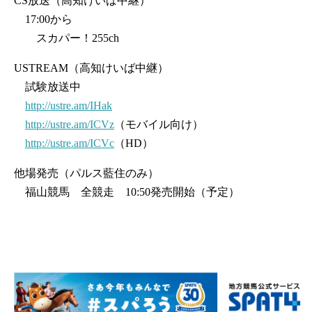
CS放送（高知けいば中継）
17:00から
スカパー！255ch
USTREAM（高知けいば中継）
試験放送中
http://ustre.am/IHak
http://ustre.am/ICVz
（モバイル向け）
http://ustre.am/ICVc
（HD）
他場発売（パルス藍住のみ）
福山競馬 全競走 10:50発売開始（予定）