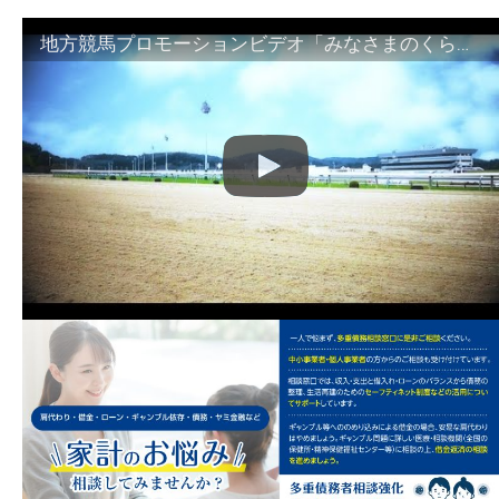
地方競馬プロモーションビデオ「みなさまのくらしのために」30秒篇｜NAR公式