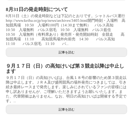
8月31日の発走時刻について
8月31日（土）の発走時刻などは下記のとおりです。シャトルバス運行
http://www.keiba.or.jp/top/news/archives/3405.html開門時刻・入場料 高
知競馬場 10:50 入場料100円（14:30まで無料） パルス高知
10:50 入場無料 パルス宿毛 10:50 入場無料 パルス藍住
10:50 入場無料（有料席あり）発売所・発売開始時刻 全競走 高
知競馬場 11:10 高知競馬場外向前売 14:30 パルス高知
11:10 パルス宿毛 11:10 パ...
記事を読む
９月１７日（日）の高知けいば第３競走以降は中止し
ます
９月１７日（日）の高知けいばは、台風１８号の影響のため第３競走以
降は中止します。ＪＲＡ及び盛岡競馬の場外発売につきましては、引き
続き最終レースまで発売します。楽しみにされているファンの皆様には
申し訳ありませんが、ご理解いただきますようお願いいたします。ま
た、代替開催はありません。なお、明日の高知けいばは開催する予定で
す。...
記事を読む