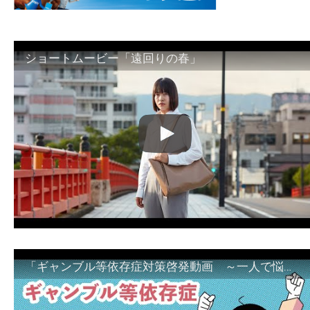
ショートムービー「遠回りの春」
「ギャンブル等依存症対策啓発動画 ～一人で悩まず、家族で悩まず、まず！相談機関へ～」