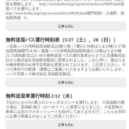
祭を開催します。 http://www.keiba.or.jp/top/news/archives/9046.html送
迎バスを運行します。
http://www.keiba.or.jp/top/news/archives/9039.html開門時刻・入場料 高
知競馬場 0...
記事を読む
無料送迎バス運行時刻表（5/27（土）、28（日））
＜往路＞バス停時刻高知駅北口(乗り場：7番)13:30南はりまや橋13:37高
知競馬場開門14:00＜復路＞バス停時刻高知競馬場21:10南はりまや橋
21:33高知駅北口21:40※無料送迎バスの運行業者がとさでん交通株式会
社から株式会社高知駅前観光に変更されました。これに伴い、南はりま
や橋停留所の出発予定時刻も変更されております。ご注意ください。※
バス車内での飲酒・喫煙はご遠慮いただきますようお願いいたします。
＜バス写真＞※株式会社 高知駅前観光...
記事を読む
無料送迎車運行時刻 2/12（水）
下記のとおり9人乗りのジャンボタクシーを運行します。 ※高知駅の乗
り場は、高知駅 南口（ロータリー）に変更となりました。※送迎車の
車体には次のマグネットシートを貼付してありますので、こちらを目印
にお乗り間違えのないようご注意ください...
記事を読む