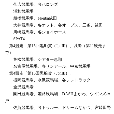
帯広競馬場、各ハロンズ
浦和競馬場
船橋競馬場、f-keiba成田
大井競馬場、各オフト、各オープス、三条、益田
川崎競馬場、各ジョイホース
SPAT4
第4競走「第15回黒船賞（JpnIII）」以降（第11競走ま
で）
笠松競馬場、シアター恵那
名古屋競馬場、各サンアール、中京競馬場
第4競走「第15回黒船賞（JpnIII）」
盛岡競馬場、水沢競馬場、各テレトラック
金沢競馬場
園田競馬場、姫路競馬場、DASHよかわ、ウインズ神
戸
佐賀競馬場、各トゥルー、ドリームなかつ、宮崎田野