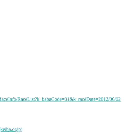
yRaceInfo/RaceList?k_babaCode=31&k_raceDate=2012/06/02
.or.jp)