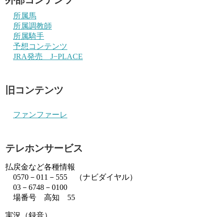
所属馬
所属調教師
所属騎手
予想コンテンツ
JRA発売 J−PLACE
旧コンテンツ
ファンファーレ
テレホンサービス
払戻金など各種情報
0570－011－555 （ナビダイヤル）
03－6748－0100
場番号 高知 55
実況（録音）