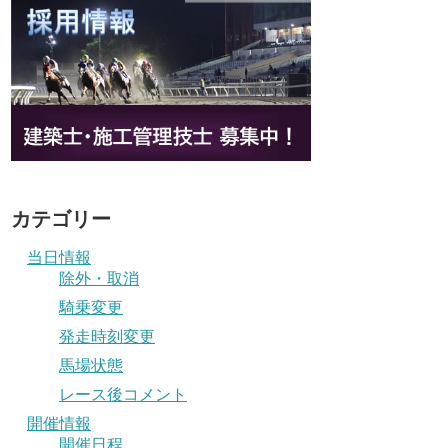
カテゴリー
当日情報
除外・取消
騎乗変更
発走時刻変更
馬場状態
レース後コメント
開催情報
開催日程