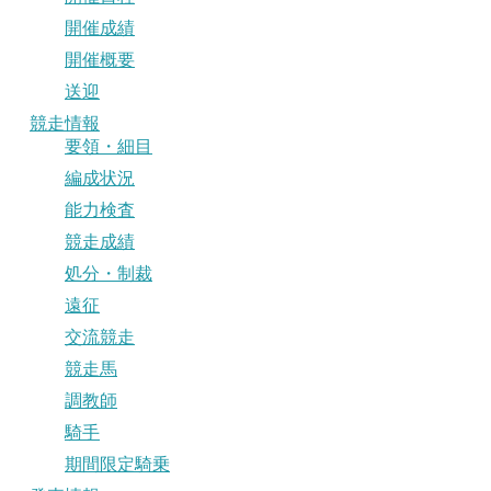
開催成績
開催概要
送迎
競走情報
要領・細目
編成状況
能力検査
競走成績
処分・制裁
遠征
交流競走
競走馬
調教師
騎手
期間限定騎乗