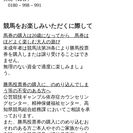
0180－998－991
競馬をお楽しみいただくに際して
馬券の購入は20歳になってから 馬券は
ほどよく楽しむ大人の遊び
未成年者は競馬法第28条により勝馬投票
券を購入しまたは譲り受けることはでき
ません。
無理のない資金で適度に楽しみましょ
う。
勝馬投票券の購入に、のめり込んでしま
う等の不安のある方へ
公営競技ギャンブル依存症カウンセリン
グセンター、精神保健福祉センター、高
知県競馬組合総務課 においてご相談を承
っております。
また、勝馬投票券の購入にのめり込むお
それのある方ご本人やそのご家族からの