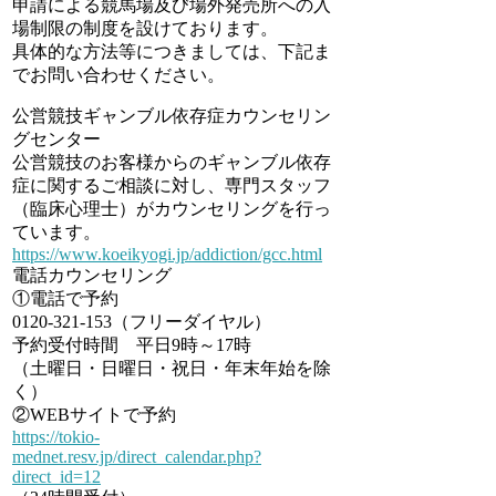
申請による競馬場及び場外発売所への入
場制限の制度を設けております。
具体的な方法等につきましては、下記ま
でお問い合わせください。
公営競技ギャンブル依存症カウンセリン
グセンター
公営競技のお客様からのギャンブル依存
症に関するご相談に対し、専門スタッフ
（臨床心理士）がカウンセリングを行っ
ています。
https://www.koeikyogi.jp/addiction/gcc.html
電話カウンセリング
①電話で予約
0120-321-153（フリーダイヤル）
予約受付時間 平日9時～17時
（土曜日・日曜日・祝日・年末年始を除
く）
②WEBサイトで予約
https://tokio-
mednet.resv.jp/direct_calendar.php?
direct_id=12