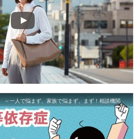
「ギャンブル等依存症対策啓発動画 ～一人で悩まず、家族で悩まず、まず！相談機関へ～」